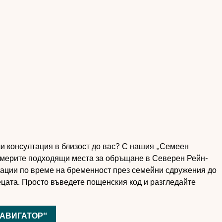
и консултация в близост до вас? С нашия „Семеен
америте подходящи места за обръщане в Северен Рейн-
тации по време на бременност през семейни сдружения до
ецата. Просто въведете пощенския код и разгледайте
АВИГАТОР“