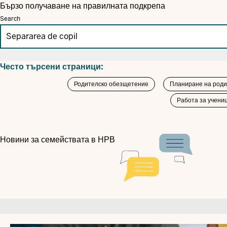
Бързо получаване на правилната подкрепа
Search
Често търсени страници:
Родителско обезщетение
Планиране на роди
Работа за учениц
Новини за семействата в НРВ