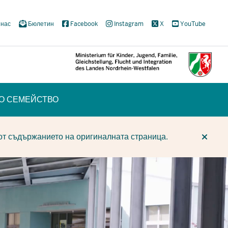
 нас
Бюлетин
Facebook
Instagram
X
YouTube
ТО СЕМЕЙСТВО
CUR
CUR
BE
от съдържанието на оригиналната страница.