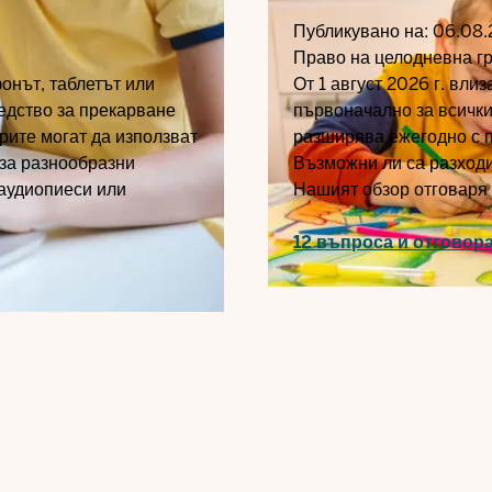
Публикувано на:
06.08.
Право на целодневна г
онът, таблетът или
От 1 август 2026 г. вли
едство за прекарване
първоначално за всички
ърите могат да използват
разширява ежегодно с п
 за разнообразни
Възможни ли са разходи
 аудиопиеси или
Нашият обзор отговаря 
12 въпроса и отговор