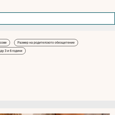
сове
Размер на родителското обезщетение
ду 3 и 6 години