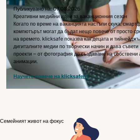
Публикувано на:
07.08.2026
Креативни медийни идеи за ваканционния сезон
Когато по време на ваканцията настъпи скука, смартф
компютърът могат да бъдат нещо повече от просто ср
на времето. klicksafe показва как децата и тийнейдж
дигиталните медии по творчески начин и дава съвети
проекти – от фотография до създаване на собствени
анимации.
Научете повече на klicksafe
Семейният живот на фокус