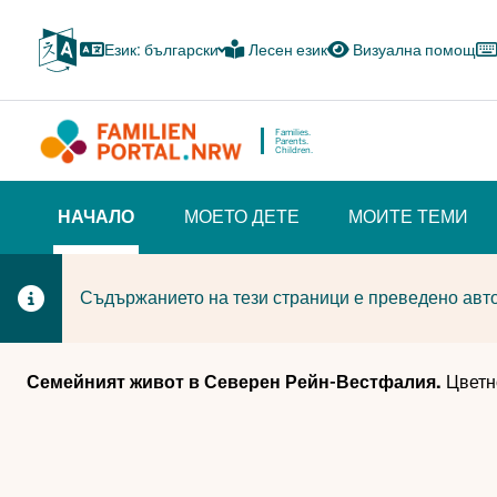
Skip
to
Език: български
Лесен език
Визуална помощ
main
content
Families.
Parents.
Children.
HAUPTNAVIGATION
НАЧАЛО
МОЕТО ДЕТЕ
МОИТЕ ТЕМИ
(BÜRGERBEREICH)
(CURRENT SECTION)
Съдържанието на тези страници е преведено авто
Семейният живот в Северен Рейн-Вестфалия.
Цветн