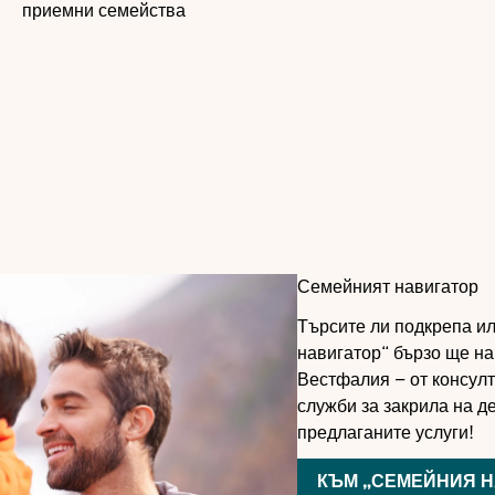
приемни семейства
Семейният навигатор
Търсите ли подкрепа ил
навигатор“ бързо ще н
Вестфалия – от консул
служби за закрила на д
предлаганите услуги!
КЪМ „СЕМЕЙНИЯ Н