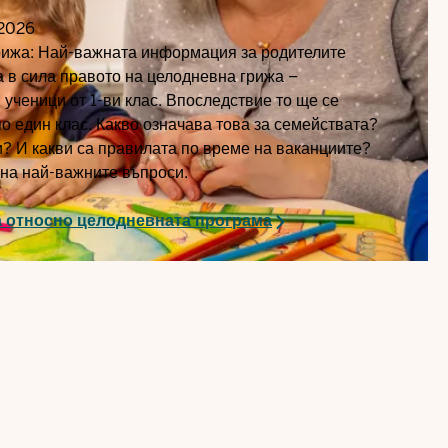
2026
рижа: Най-важната информация за родителите
за в сила правото на целодневна грижа –
 ученици от 1-ви клас. Впоследствие то ще се
о един клас. Какво означава това за семействата?
? И какви са правилата по време на ваканциите?
на най-важните въпроси.
а относно целодневната програма