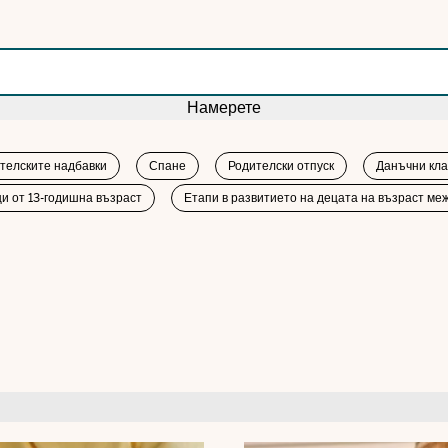
Намерете
телските надбавки
Спане
Родителски отпуск
Данъчни кла
и от 13-годишна възраст
Етапи в развитието на децата на възраст меж