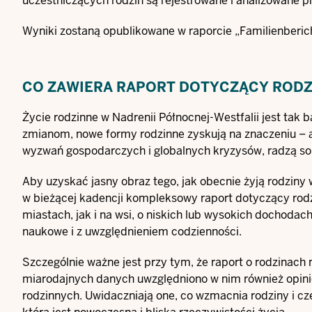
uczestniczących rodzin są rejestrowane i analizowane p
Wyniki zostaną opublikowane w raporcie „Familienberic
CO ZAWIERA RAPORT DOTYCZĄCY RODZ
Życie rodzinne w Nadrenii Północnej-Westfalii jest tak 
zmianom, nowe formy rodzinne zyskują na znaczeniu – a 
wyzwań gospodarczych i globalnych kryzysów, radzą so
Aby uzyskać jasny obraz tego, jak obecnie żyją rodziny 
w bieżącej kadencji kompleksowy raport dotyczący rodz
miastach, jak i na wsi, o niskich lub wysokich dochodac
naukowe i z uwzględnieniem codzienności.
Szczególnie ważne jest przy tym, że raport o rodzinach
miarodajnych danych uwzględniono w nim również opini
rodzinnych. Uwidaczniają one, co wzmacnia rodziny i cz