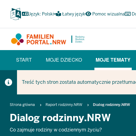
Przejdź
do
Język: Polski
Łatwy język
Pomoc wizualna
D
głównej
treści
Rodziny.
Rodzice.
Dzieci.
HAUPTNAVIGATION
START
MOJE DZIECKO
MOJE TEMATY
(BÜRGERBEREICH)
(CURREN
Treść tych stron została automatycznie przetłuma
Breadcrumb
Strona główna
Raport rodzinny.NRW
Dialog rodzinny.NRW
Dialog rodzinny.NRW
Co zajmuje rodziny w codziennym życiu?