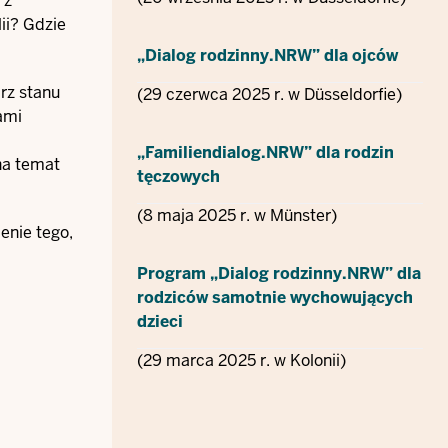
 z
ii? Gdzie
„Dialog rodzinny.NRW” dla ojców
arz stanu
(29 czerwca 2025 r. w Düsseldorfie)
ami
„Familiendialog.NRW” dla rodzin
na temat
tęczowych
(8 maja 2025 r. w Münster)
enie tego,
Program „Dialog rodzinny.NRW” dla
rodziców samotnie wychowujących
dzieci
(29 marca 2025 r. w Kolonii)