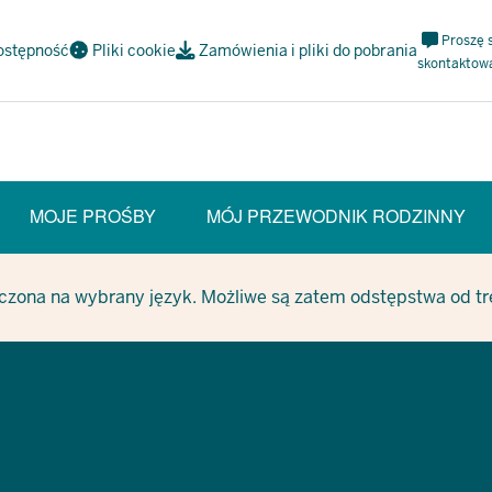
Meta
Proszę 
ostępność
Pliki cookie
Zamówienia i pliki do pobrania
Navi
skontaktow
Social
MOJE PROŚBY
MÓJ PRZEWODNIK RODZINNY
T SECTION)
czona na wybrany język. Możliwe są zatem odstępstwa od treś