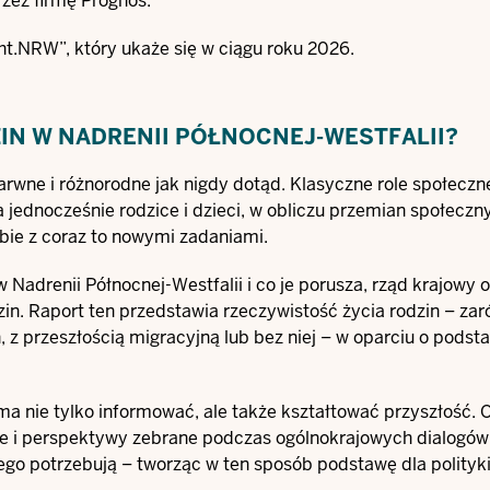
rzez firmę Prognos.
ht.NRW”, który ukaże się w ciągu roku 2026.
IN W NADRENII PÓŁNOCNEJ-WESTFALII?
barwne i różnorodne jak nigdy dotąd. Klasyczne role społeczn
jednocześnie rodzice i dzieci, w obliczu przemian społeczn
bie z coraz to nowymi zadaniami.
w Nadrenii Północnej-Westfalii i co je porusza, rząd krajowy
in. Raport ten przedstawia rzeczywistość życia rodzin – za
h, z przeszłością migracyjną lub bez niej – w oparciu o podst
 ma nie tylko informować, ale także kształtować przyszłość. 
e i perspektywy zebrane podczas ogólnokrajowych dialogów
ego potrzebują – tworząc w ten sposób podstawę dla polityki