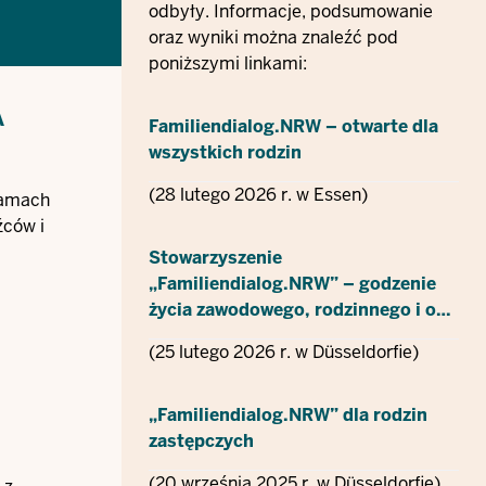
odbyły. Informacje, podsumowanie
oraz wyniki można znaleźć pod
poniższymi linkami:
A
Familiendialog.NRW – otwarte dla
wszystkich rodzin
(28 lutego 2026 r. w Essen)
ramach
źców i
Stowarzyszenie
„Familiendialog.NRW” – godzenie
życia zawodowego, rodzinnego i o…
(25 lutego 2026 r. w Düsseldorfie)
„Familiendialog.NRW” dla rodzin
zastępczych
(20 września 2025 r. w Düsseldorfie)