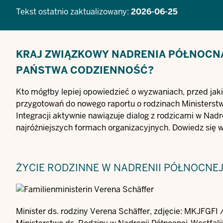
Tekst ostatnio zaktualizowany:
2026-06-25
KRAJ ZWIĄZKOWY NADRENIA PÓŁNOCNA
PAŃSTWA CODZIENNOŚĆ?
Kto mógłby lepiej opowiedzieć o wyzwaniach, przed jak
przygotowań do nowego raportu o rodzinach Ministerstw
Integracji aktywnie nawiązuje dialog z rodzicami w Nadre
najróżniejszych formach organizacyjnych. Dowiedz się 
ŻYCIE RODZINNE W NADRENII PÓŁNOCNEJ
Minister ds. rodziny Verena Schäffer, zdjęcie: MKJFGFI 