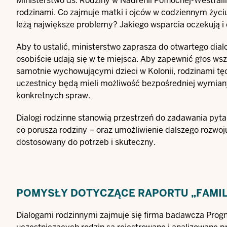
Ministerstwo ds. Rodziny w Nadrenii Północnej-Westfali
rodzinami. Co zajmuje matki i ojców w codziennym życiu
leżą największe problemy? Jakiego wsparcia oczekują i c
Aby to ustalić, ministerstwo zaprasza do otwartego dialo
osobiście udają się w te miejsca. Aby zapewnić głos ws
samotnie wychowującymi dzieci w Kolonii, rodzinami tę
uczestnicy będą mieli możliwość bezpośredniej wymiany
konkretnych spraw.
Dialogi rodzinne stanowią przestrzeń do zadawania pyta
co porusza rodziny – oraz umożliwienie dalszego rozwoju
dostosowany do potrzeb i skuteczny.
POMYSŁY DOTYCZĄCE RAPORTU „FAMIL
Dialogami rodzinnymi zajmuje się firma badawcza Progn