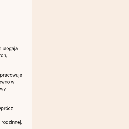
e ulegają
ych,
 opracowuje
równo w
awy
Oprócz
 rodzinnej,