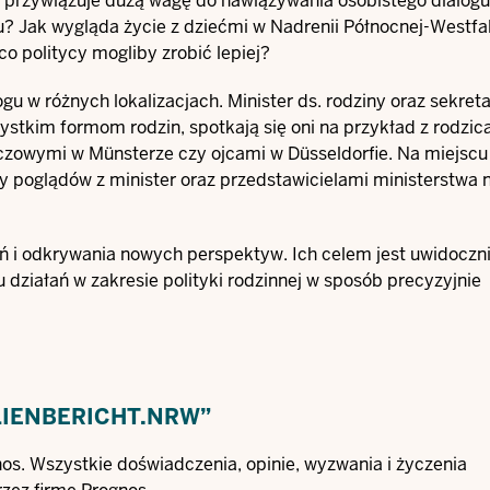
i przywiązuje dużą wagę do nawiązywania osobistego dialogu
? Jak wygląda życie z dziećmi w Nadrenii Północnej-Westfal
o politycy mogliby zrobić lepiej?
gu w różnych lokalizacjach. Minister ds. rodziny oraz sekret
zystkim formom rodzin, spotkają się oni na przykład z rodzic
czowymi w Münsterze czy ojcami w Düsseldorfie. Na miejscu
 poglądów z minister oraz przedstawicielami ministerstwa 
ń i odkrywania nowych perspektyw. Ich celem jest uwidoczni
 działań w zakresie polityki rodzinnej w sposób precyzyjnie
IENBERICHT.NRW”
os. Wszystkie doświadczenia, opinie, wyzwania i życzenia