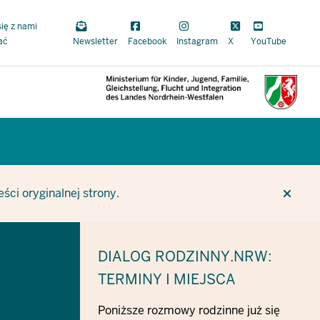
się z nami
ać
Newsletter
Facebook
Instagram
X
YouTube
CUR
CUR
BE
ci oryginalnej strony.
DIALOG RODZINNY.NRW:
TERMINY I MIEJSCA
Poniższe rozmowy rodzinne już się