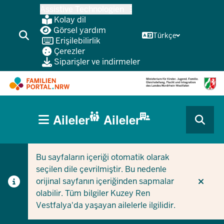
Ana
Assistive Technologien
içeriğe
Kolay dil
atla
Görsel yardım
Türkçe
Erişilebilirlik
Çerezler
Siparişler ve indirmeler
HAUPTNAVIGATION
Aileler
Aileler
(BÜRGERBEREICH
CURRENT SECTION AILELER IÇIN
CURRENT SECTION ŞIRKETLER/BELEDIYELER IÇIN
MOBILE)
Bu sayfaların içeriği otomatik olarak
seçilen dile çevrilmiştir. Bu nedenle
orijinal sayfanın içeriğinden sapmalar
olabilir. Tüm bilgiler Kuzey Ren
Vestfalya'da yaşayan ailelerle ilgilidir.