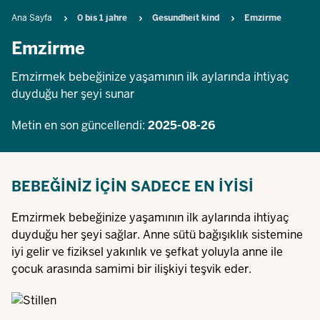
Breadcrumb
Ana Sayfa
0 bis 1 jahre
Gesundheit kind
Emzirme
Emzirme
Emzirmek bebeğinize yaşamının ilk aylarında ihtiyaç
duyduğu her şeyi sunar
Metin en son güncellendi:
2025-08-26
BEBEĞINIZ IÇIN SADECE EN IYISI
Emzirmek bebeğinize yaşamının ilk aylarında ihtiyaç
duyduğu her şeyi sağlar. Anne sütü bağışıklık sistemine
iyi gelir ve fiziksel yakınlık ve şefkat yoluyla anne ile
çocuk arasında samimi bir ilişkiyi teşvik eder.