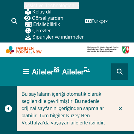
Ana
Assistive Technologien
içeriğe
Kolay dil
atla
Görsel yardım
Türkçe
Erişilebilirlik
Çerezler
Siparişler ve indirmeler
HAUPTNAVIGATION
Aileler
Aileler
(BÜRGERBEREICH
CURRENT SECTION AILELER IÇIN
CURRENT SECTION ŞIRKETLER/BELEDIYELER IÇIN
MOBILE)
Bu sayfaların içeriği otomatik olarak
seçilen dile çevrilmiştir. Bu nedenle
orijinal sayfanın içeriğinden sapmalar
olabilir. Tüm bilgiler Kuzey Ren
Vestfalya'da yaşayan ailelerle ilgilidir.