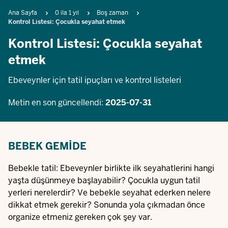
Breadcrumb
Ana Sayfa
0 ila 1 yıl
Boş zaman
Kontrol Listesi: Çocukla seyahat etmek
Kontrol Listesi: Çocukla seyahat
etmek
Ebeveynler için tatil ipuçları ve kontrol listeleri
Metin en son güncellendi:
2025-07-31
BEBEK GEMIDE
Bebekle tatil: Ebeveynler birlikte ilk seyahatlerini hangi
yaşta düşünmeye başlayabilir? Çocukla uygun tatil
yerleri nerelerdir? Ve bebekle seyahat ederken nelere
dikkat etmek gerekir? Sonunda yola çıkmadan önce
organize etmeniz gereken çok şey var.