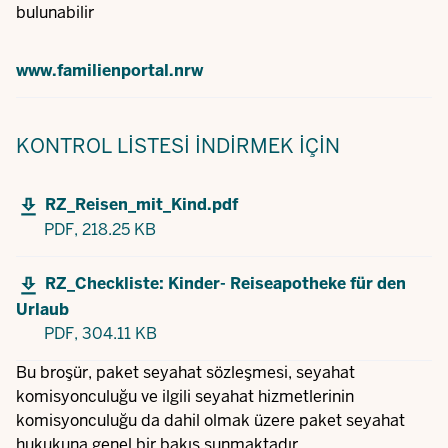
bulunabilir
www.familienportal.nrw
KONTROL LISTESI
İNDIRMEK IÇIN
RZ_Reisen_mit_Kind.pdf
PDF,
218.25 KB
RZ_Checkliste: Kinder- Reiseapotheke für den
Urlaub
PDF,
304.11 KB
Bu broşür, paket seyahat sözleşmesi, seyahat
komisyonculuğu ve ilgili seyahat hizmetlerinin
komisyonculuğu da dahil olmak üzere paket seyahat
hukukuna genel bir bakış sunmaktadır.