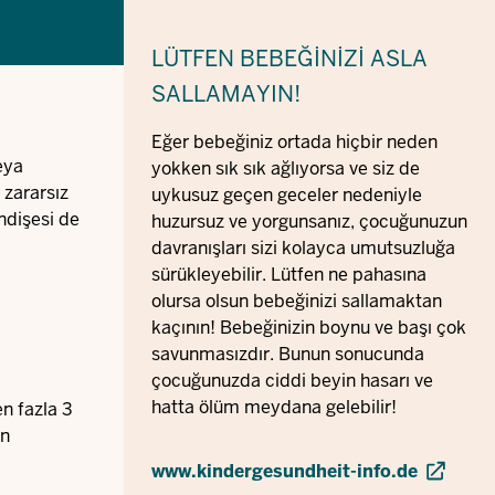
LÜTFEN BEBEĞINIZI ASLA
SALLAMAYIN!
Eğer bebeğiniz ortada hiçbir neden
eya
yokken sık sık ağlıyorsa ve siz de
 zararsız
uykusuz geçen geceler nedeniyle
endişesi de
huzursuz ve yorgunsanız, çocuğunuzun
davranışları sizi kolayca umutsuzluğa
sürükleyebilir. Lütfen ne pahasına
olursa olsun bebeğinizi sallamaktan
kaçının! Bebeğinizin boynu ve başı çok
savunmasızdır. Bunun sonucunda
çocuğunuzda ciddi beyin hasarı ve
hatta ölüm meydana gelebilir!
en fazla 3
in
www.kindergesundheit-info.de