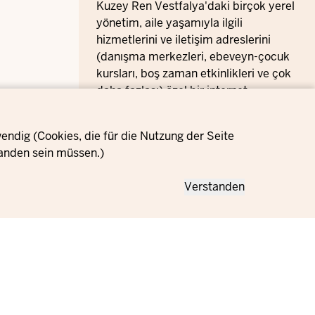
Kuzey Ren Vestfalya'daki birçok yerel
yönetim, aile yaşamıyla ilgili
hizmetlerini ve iletişim adreslerini
(danışma merkezleri, ebeveyn-çocuk
kursları, boş zaman etkinlikleri ve çok
daha fazlası) özel bir internet
portalında bir araya getiriyor. Şehriniz
veya belediyeniz için bu hizmetin
ndig (Cookies, die für die Nutzung der Seite
bağlantısını Familienportal.NRW
anden sein müssen.)
adresimizde bulabilirsiniz:
Verstanden
Bölgenizdeki aileler için teklifler