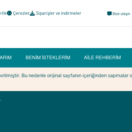
Meta
irlik
Çerezler
Siparişler ve indirmeler
Bize ulaşın
Navi
Social
ARIM
BENIM ISTEKLERIM
AILE REHBERIM
evrilmiştir. Bu nedenle orijinal sayfanın içeriğinden sapmalar 
r