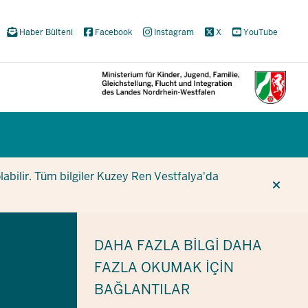
Haber Bülteni
Facebook
Instagram
X
YouTube
CUR
CUR
BE
olabilir. Tüm bilgiler Kuzey Ren Vestfalya'da
DAHA FAZLA BILGI
DAHA
FAZLA OKUMAK IÇIN
BAĞLANTILAR