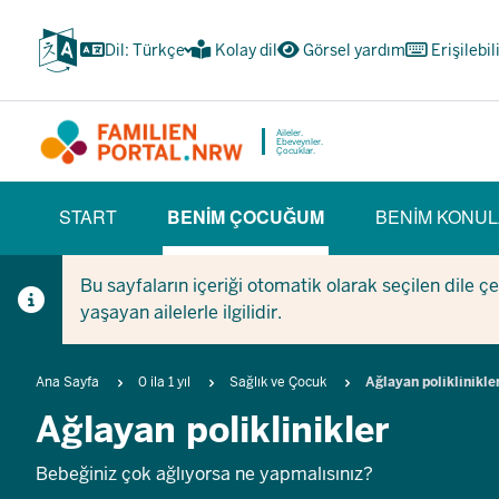
Ana
içeriğe
Dil: Türkçe
Kolay dil
Görsel yardım
Erişilebil
atla
Aileler.
Ebeveynler.
Çocuklar.
HAUPTNAVIGATION
START
BENIM ÇOCUĞUM
BENIM KONUL
(BÜRGERBEREICH)
(CURRENT SECTION)
Bu sayfaların içeriği otomatik olarak seçilen dile ç
yaşayan ailelerle ilgilidir.
Breadcrumb
Ana Sayfa
0 ila 1 yıl
Sağlık ve Çocuk
Ağlayan poliklinikle
Ağlayan poliklinikler
Bebeğiniz çok ağlıyorsa ne yapmalısınız?