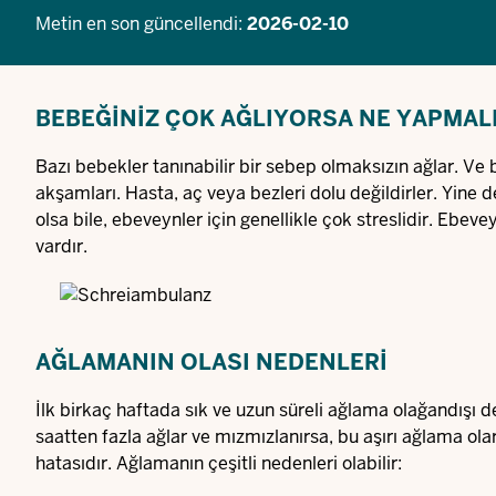
Metin en son güncellendi:
2026-02-10
BEBEĞINIZ ÇOK AĞLIYORSA NE YAPMALI
Bazı bebekler tanınabilir bir sebep olmaksızın ağlar. V
akşamları. Hasta, aç veya bezleri dolu değildirler. Yine 
olsa bile, ebeveynler için genellikle çok streslidir. Ebev
vardır.
AĞLAMANIN OLASI NEDENLERI
İlk birkaç haftada sık ve uzun süreli ağlama olağandışı d
saatten fazla ağlar ve mızmızlanırsa, bu aşırı ağlama olar
hatasıdır. Ağlamanın çeşitli nedenleri olabilir: