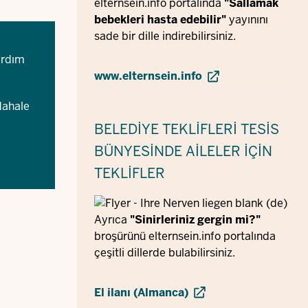
elternsein.info portalında
"Sallamak
bebekleri hasta edebilir"
yayınını
sade bir dille indirebilirsiniz.
ardım
www.elternsein.info
dahale
BELEDIYE TEKLIFLERI
TESIS
BÜNYESINDE AILELER IÇIN
TEKLIFLER
Ayrıca
"Sinirleriniz gergin mi?"
broşürünü elternsein.info portalında
çeşitli dillerde bulabilirsiniz.
El ilanı (Almanca)