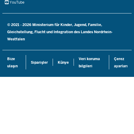
YouTube
© 2021 - 2026 Ministerium für Kinder, Jugend, Familie,
Gleichstellung, Flucht und Integration des Landes Nordrhein-
Westfalen
Bize
Veri koruma
Çerez
Siparişler
Künye
ulaşın
bilgileri
ayarları