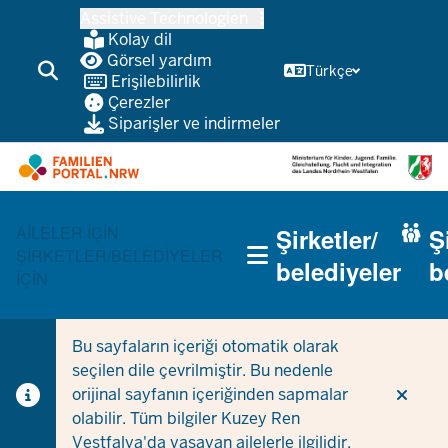
Ana
Assistive Technologien
içeriğe
Kolay dil
atla
Görsel yardım
Türkçe
Erişilebilirlik
Çerezler
Siparişler ve indirmeler
HAUPTNAVIGATION
AILELER IÇIN
Şirketler/
Ş
(TRÄGERBEREICH)
ŞIRKETLER/BELEDIYELER
belediyeler
b
IÇIN
Bu sayfaların içeriği otomatik olarak
seçilen dile çevrilmiştir. Bu nedenle
orijinal sayfanın içeriğinden sapmalar
olabilir. Tüm bilgiler Kuzey Ren
Vestfalya'da yaşayan ailelerle ilgilidir.