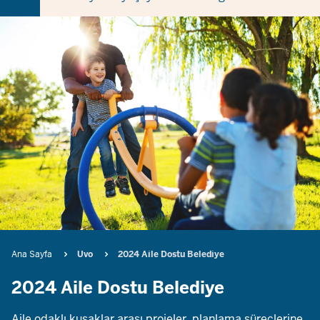
Breadcrumb
Ana Sayfa
Uvo
2024 Aile Dostu Belediye
2024 Aile Dostu Belediye
Aile odaklı kuşaklar arası projeler, planlama süreçlerine