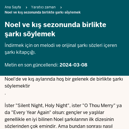
Breadcrumb
Ana Sayfa
Yaratıcı zaman
Noel ve kış sezonunda birlikte şarkı söylemek
Noel ve kış sezonunda birlikte
şarkı söylemek
İndirmek için on melodi ve orijinal şarkı sözleri içeren
şarkı kitapçığı.
Metin en son güncellendi:
2024-03-08
Noel'de ve kış aylarında hoş bir gelenek de birlikte şarkı
söylemektir
.
İster "Silent Night, Holy Night", ister "O Thou Merry" ya
da "Every Year Again" olsun: gençler ve yaşlılar
genellikle en iyi bilinen Noel şarkılarının ilk dizesinin
sözlerinden çok emindir. Ama bundan sonrası nasıl