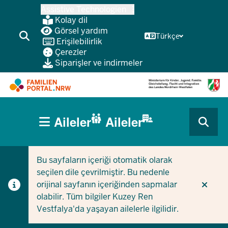
Ana
Assistive Technologien
içeriğe
Kolay dil
atla
Görsel yardım
Türkçe
Erişilebilirlik
Çerezler
Siparişler ve indirmeler
HAUPTNAVIGATION
Aileler
Aileler
(BÜRGERBEREICH
CURRENT SECTION AILELER IÇIN
CURRENT SECTION ŞIRKETLER/BELEDIYELER IÇIN
MOBILE)
Bu sayfaların içeriği otomatik olarak
seçilen dile çevrilmiştir. Bu nedenle
orijinal sayfanın içeriğinden sapmalar
olabilir. Tüm bilgiler Kuzey Ren
Vestfalya'da yaşayan ailelerle ilgilidir.