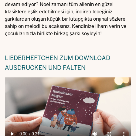
devam ediyor? Noel zamanı tüm ailenin en güzel
klasiklere eşlik edebilmesi için, indirebileceğiniz
şarkılardan oluşan küçük bir kitapçıkta orijinal sözlere
sahip on melodi bulacaksınız. Kendinize ilham verin ve
çocuklarınızla birlikte birkaç şarkı söyleyin!
LIEDERHEFTCHEN ZUM DOWNLOAD
AUSDRUCKEN UND FALTEN
Video
file