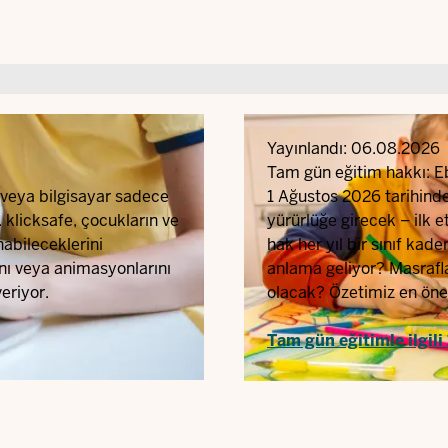
Yayınlandı:
06.08.2026
Tam gün eğitim hakkı: Eb
et veya bilgisayar sadece
1 Ağustos 2026 tarihind
 klicksafe, çocukların ve
yürürlüğe girecek – ilk e
nabileceklerini
hak her yıl bir sınıf ka
nı veya animasyonlarını
anlama geliyor? Masrafla
eriyor.
olacak? Özetimiz en öneml
Tam gün eğitimle ilgili