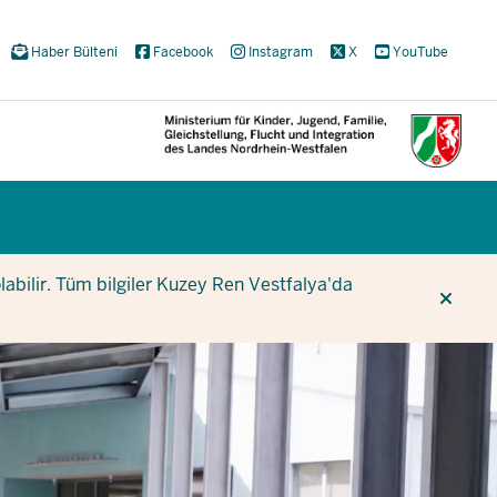
Haber Bülteni
Facebook
Instagram
X
YouTube
CUR
CUR
BE
olabilir. Tüm bilgiler Kuzey Ren Vestfalya'da