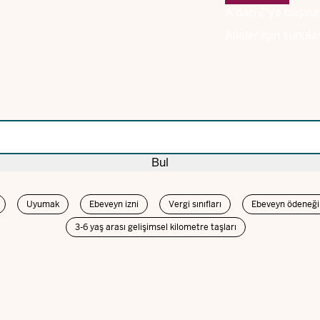
A'dan Z'ye başvur
Aileler için sunul
Bul
Uyumak
Ebeveyn izni
Vergi sınıfları
Ebeveyn ödeneği 
3-6 yaş arası gelişimsel kilometre taşları