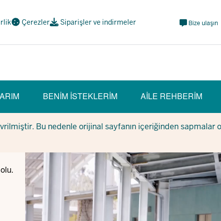
Meta
irlik
Çerezler
Siparişler ve indirmeler
Bize ulaşın
Navi
Social
ARIM
BENIM ISTEKLERIM
AILE REHBERIM
evrilmiştir. Bu nedenle orijinal sayfanın içeriğinden sapmalar 
dolu.