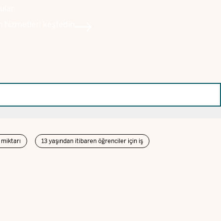
ular
an hizmetleri keşfedin
miktarı
13 yaşından itibaren öğrenciler için iş