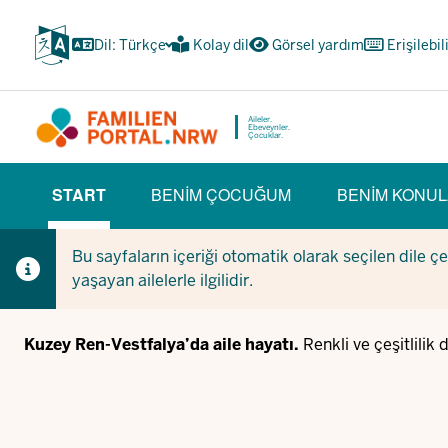
Ana
içeriğe
Dil: Türkçe
Kolay dil
Görsel yardım
Erişilebil
atla
Aileler.
Ebeveynler.
Çocuklar.
HAUPTNAVIGATION
START
BENIM ÇOCUĞUM
BENIM KONUL
(BÜRGERBEREICH)
(CURRENT SECTION)
Bu sayfaların içeriği otomatik olarak seçilen dile ç
yaşayan ailelerle ilgilidir.
Kuzey Ren-Vestfalya’da aile hayatı.
Renkli ve çeşitlilik 