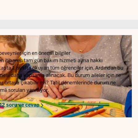
eveynler için en önemli bilgiler
en itibaren tam gün bakım hizmeti alma hakkı
tapta 1. sınıfta okuyan tüm öğrenciler için. Ardından bu
demesi daha kapsama alınacak. Bu durum aileler için ne
r ortaya çıkabilir mi? Tatil dönemlerinde durum ne
i soruları yanıtlıyor.
 12 soru ve cevap