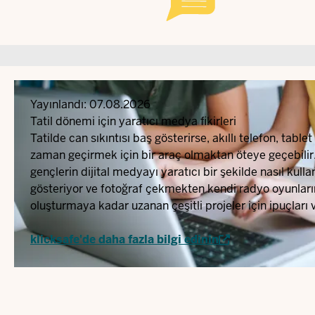
Yayınlandı:
07.08.2026
Tatil dönemi için yaratıcı medya fikirleri
Tatilde can sıkıntısı baş gösterirse, akıllı telefon, tabl
zaman geçirmek için bir araç olmaktan öteye geçebilir.
gençlerin dijital medyayı yaratıcı bir şekilde nasıl kulla
gösteriyor ve fotoğraf çekmekten kendi radyo oyunları
oluşturmaya kadar uzanan çeşitli projeler için ipuçları v
klicksafe'de daha fazla bilgi edinin