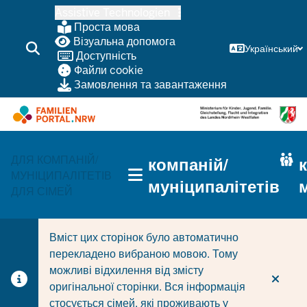
Перейти
Assistive Technologien
до
Проста мова
основного
Візуальна допомога
Український
Доступність
змісту
Файли cookie
Замовлення та завантаження
HAUPTNAVIGATION
ДЛЯ КОМПАНІЙ/
компаній/
(TRÄGERBEREICH)
МУНІЦИПАЛІТЕТІВ
муніципалітетів
ДЛЯ СІМЕЙ
Вміст цих сторінок було автоматично
перекладено вибраною мовою. Тому
можливі відхилення від змісту
оригінальної сторінки. Вся інформація
стосується сімей, які проживають у