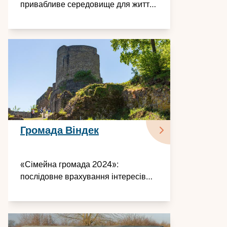
привабливе середовище для життя
сімей
Громада Віндек
«Сімейна громада 2024»:
послідовне врахування інтересів
сімей — у всіх 66 селах