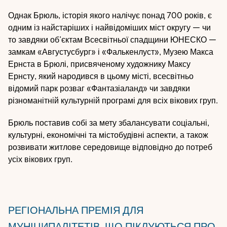
Однак Брюль, історія якого налічує понад 700 років, є
одним із найстаріших і найвідоміших міст округу — чи
то завдяки об’єктам Всесвітньої спадщини ЮНЕСКО —
замкам «Августусбург» і «Фалькенлуст», Музею Макса
Ернста в Брюлі, присвяченому художнику Максу
Ернсту, який народився в цьому місті, всесвітньо
відомий парк розваг «Фантазіаланд» чи завдяки
різноманітній культурній програмі для всіх вікових груп.
Брюль поставив собі за мету збалансувати соціальні,
культурні, економічні та містобудівні аспекти, а також
розвивати житлове середовище відповідно до потреб
усіх вікових груп.
РЕГІОНАЛЬНА ПРЕМІЯ ДЛЯ
МУНІЦИПАЛІТЕТІВ, ЩО ПІКЛУЮТЬСЯ ПРО