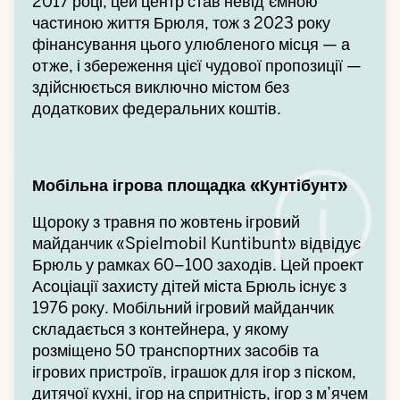
2017 році, цей центр став невід’ємною
частиною життя Брюля, тож з 2023 року
фінансування цього улюбленого місця — а
отже, і збереження цієї чудової пропозиції —
здійснюється виключно містом без
додаткових федеральних коштів.
Мобільна ігрова площадка «Кунтібунт»
Щороку з травня по жовтень ігровий
майданчик «Spielmobil Kuntibunt» відвідує
Брюль у рамках 60–100 заходів. Цей проект
Асоціації захисту дітей міста Брюль існує з
1976 року. Мобільний ігровий майданчик
складається з контейнера, у якому
розміщено 50 транспортних засобів та
ігрових пристроїв, іграшок для ігор з піском,
дитячої кухні, ігор на спритність, ігор з м’ячем