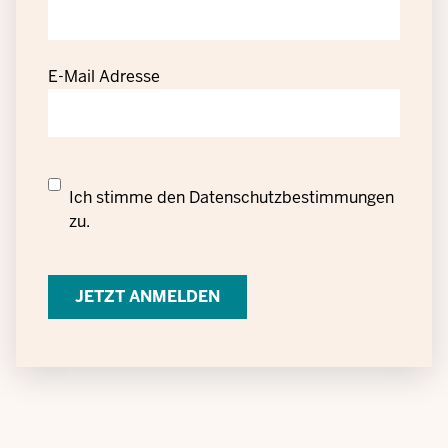
E-Mail Adresse
Datenschutzrechtliche
Ich stimme den
Datenschutzbestimmungen
Einwilligung
zu.
zur
Verarbeitung
personenbezogener
Daten