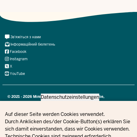
Meta
Зв'яжіться з нами
Navi
Інформаційний бюлетень
Social
Facebook
Instagram
X
YouTube
Datenschutzeinstellungen
© 2021 - 2026 Ministerium für Kinder, Jugend, Familie,
Gleichstellung, Flucht und Integration des Landes Nordrhein-
Westfalen
Privacy settings
Auf dieser Seite werden Cookies verwendet.
Durch Anklicken des/der Cookie-Button(s) erklären Sie
sich damit einverstanden, dass wir Cookies verwenden.
Інформація
Зв'яжіться
Налаштуван
Technische Cookies sind zwingend erforderlich.