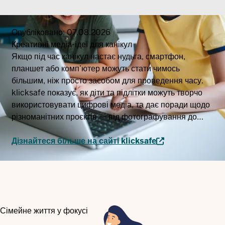
Опубліковано:
07.08.2026
Креативні медіа-ідеї для канікул
Якщо під час канікул настає нудьга, смартфон,
планшет або комп’ютер можуть стати чимось
більшим, ніж просто засобом для проведення часу.
klicksafe показує, як діти та підлітки можуть творчо
використовувати цифрові медіа, та дає поради щодо
різноманітних проєктів — від фотографування до
створення власних аудіоспектаклів чи анімацій.
Дізнайтеся більше на сайті klicksafe
Сімейне життя у фокусі