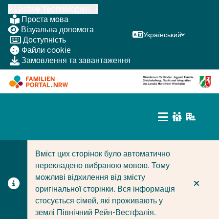
Перейти
Assistive Technologien
до
Проста мова
основного
Візуальна допомога
Український
Доступність
змісту
Файли cookie
Замовлення та завантаження
HAUPTNAVIGATIO
(BÜRGERBEREICH
CURRENT SECTION ДЛЯ КОМПАНІЙ/МУНІЦИПАЛІТЕТІ
CURRENT SECTION ДЛЯ СІМЕЙ
MOBILE)
Вміст цих сторінок було автоматично
перекладено вибраною мовою. Тому
можливі відхилення від змісту
оригінальної сторінки. Вся інформація
стосується сімей, які проживають у
землі Північний Рейн-Вестфалія.