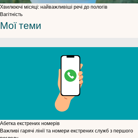
Хвилюючі місяці: найважливіші речі до пологів
Вагітність
Мої теми
Абетка екстрених номерів
Важливі гарячі лінії та номери екстрених служб з першого