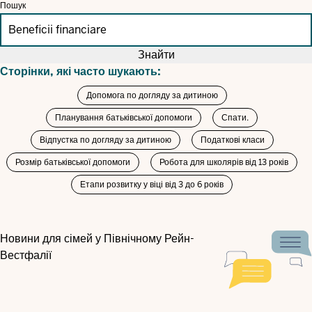
Пошук
Знайти
Сторінки, які часто шукають:
Допомога по догляду за дитиною
Планування батьківської допомоги
Спати.
Відпустка по догляду за дитиною
Податкові класи
Розмір батьківської допомоги
Робота для школярів від 13 років
Етапи розвитку у віці від 3 до 6 років
Новини для сімей у Північному Рейн-
Вестфалії