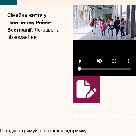
Сімейне життя у
Північному Рейні-
Вестфалії.
Яскраве та
різноманітне.
Заяви від А до Я
Дізнайтеся про послуги
для сімей
Швидко отримуйте потрібну підтримку