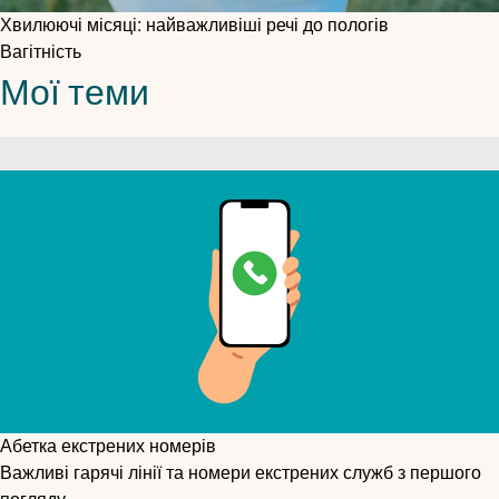
Хвилюючі місяці: найважливіші речі до пологів
Вагітність
Мої теми
Абетка екстрених номерів
Важливі гарячі лінії та номери екстрених служб з першого