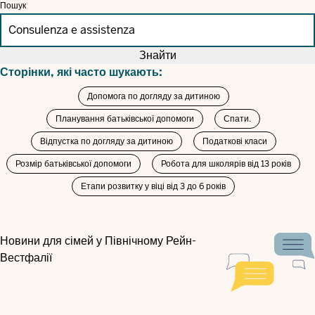
Пошук
Знайти
Сторінки, які часто шукають:
Допомога по догляду за дитиною
Планування батьківської допомоги
Спати.
Відпустка по догляду за дитиною
Податкові класи
Розмір батьківської допомоги
Робота для школярів від 13 років
Етапи розвитку у віці від 3 до 6 років
Новини для сімей у Північному Рейн-
Вестфалії