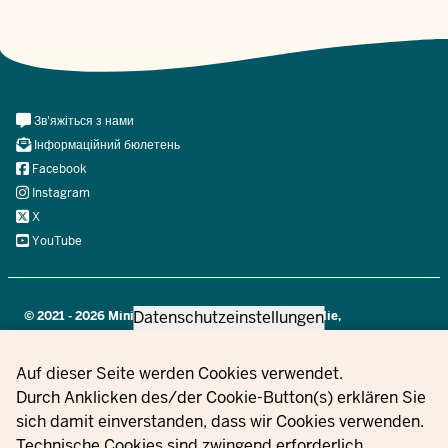
Meta
Зв'яжіться з нами
Navi
Інформаційний бюлетень
Social
Facebook
Instagram
X
YouTube
Datenschutzeinstellungen
© 2021 - 2026 Ministerium für Kinder, Jugend, Familie,
Gleichstellung, Flucht und Integration des Landes Nordrhein-
Westfalen
Privacy settings
Auf dieser Seite werden Cookies verwendet.
Durch Anklicken des/der Cookie-Button(s) erklären Sie
sich damit einverstanden, dass wir Cookies verwenden.
Інформація
Зв'яжіться
Налаштуван
Technische Cookies sind zwingend erforderlich.