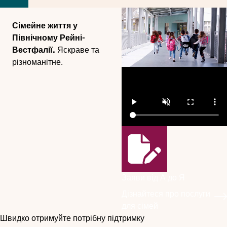
Сімейне життя у
Північному Рейні-
Вестфалії.
Яскраве та
різноманітне.
Заяви від А до Я
Дізнайтеся про послуги
для сімей
Швидко отримуйте потрібну підтримку