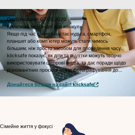
Опубліковано:
07.08.2026
Креативні медіа-ідеї для канікул
Якщо під час канікул настає нудьга, смартфон,
планшет або комп’ютер можуть стати чимось
більшим, ніж просто засобом для проведення часу.
klicksafe показує, як діти та підлітки можуть творчо
використовувати цифрові медіа, та дає поради щодо
різноманітних проєктів — від фотографування до
створення власних аудіоспектаклів чи анімацій.
Дізнайтеся більше на сайті klicksafe
Сімейне життя у фокусі