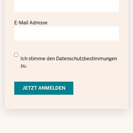
E-Mail Adresse
Datenschutzrechtliche
Ich stimme den
Datenschutzbestimmungen
Einwilligung
zu.
zur
Verarbeitung
personenbezogener
Daten