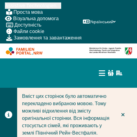
Перейти
Assistive Technologien
до
Проста мова
основного
Візуальна допомога
Український
Доступність
змісту
Файли cookie
Замовлення та завантаження
HAUPTNAVIGATIO
(BÜRGERBEREICH
CURRENT SECTION ДЛЯ КОМПАНІЙ/МУНІЦИПАЛІТЕТІ
CURRENT SECTION ДЛЯ СІМЕЙ
MOBILE)
Вміст цих сторінок було автоматично
перекладено вибраною мовою. Тому
можливі відхилення від змісту
оригінальної сторінки. Вся інформація
стосується сімей, які проживають у
землі Північний Рейн-Вестфалія.