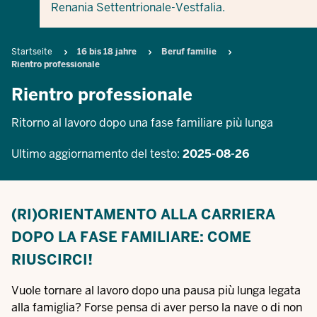
Renania Settentrionale-Vestfalia.
Breadcrumb
Startseite
16 bis 18 jahre
Beruf familie
Rientro professionale
Rientro professionale
Ritorno al lavoro dopo una fase familiare più lunga
Ultimo aggiornamento del testo:
2025-08-26
(RI)ORIENTAMENTO ALLA CARRIERA
DOPO LA FASE FAMILIARE: COME
RIUSCIRCI!
Vuole tornare al lavoro dopo una pausa più lunga legata
alla famiglia? Forse pensa di aver perso la nave o di non