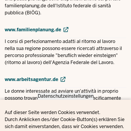
familienplanung.de dell'Istituto federale di sanità
pubblica (BIÖG).
www.familienplanung.de
I corsi di perfezionamento adatti al ritorno al lavoro
nella sua regione possono essere ricercati attraverso il
percorso professionale "beruflich wieder einsteigen"
(ritorno al lavoro) dell'Agenzia Federale del Lavoro.
www.arbeitsagentur.de
Le donne interessate ad avviare un'attività in proprio
Datenschutzeinstellungen
possono trovare informazioni e servizi specificamente
orientati alle donne su
www.existenzgruenderinnen.de
Privacy settings
nel loro percorso verso il lavoro autonomo.
Auf dieser Seite werden Cookies verwendet.
Durch Anklicken des/der Cookie-Button(s) erklären Sie
sich damit einverstanden, dass wir Cookies verwenden.
www.existenzgruenderinnen.de