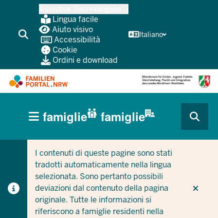
Passa
Assistive Technologien
al
Lingua facile
contenuto
Aiuto visivo
Italiano
Accessibilità
principale
Cookie
Ordini e download
HAUPTNAVIGATION
famiglie
famiglie
(BÜRGERBEREICH
CURRENT SECTION PER LE AZIENDE/COMUNI
CURRENT SECTION PER LE FAMIGLIE
MOBILE)
I contenuti di queste pagine sono stati
tradotti automaticamente nella lingua
selezionata. Sono pertanto possibili
deviazioni dal contenuto della pagina
originale. Tutte le informazioni si
riferiscono a famiglie residenti nella