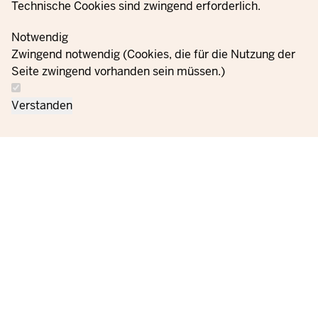
Technische Cookies sind zwingend erforderlich.
Il calcolatore di rientro del Ministero Federale per la
Notwendig
Famiglia, gli Anziani, le Donne e i Giovani mostra come il
Zwingend notwendig (Cookies, die für die Nutzung der
ritorno al lavoro dopo la fase familiare possa essere
Seite zwingend vorhanden sein müssen.)
vantaggioso.
Verstanden
www.wiedereinstiegsrechner.de