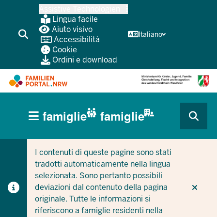
Passa
Assistive Technologien
al
Lingua facile
contenuto
Aiuto visivo
Italiano
Accessibilità
principale
Cookie
Ordini e download
HAUPTNAVIGATION
famiglie
famiglie
(BÜRGERBEREICH
CURRENT SECTION PER LE AZIENDE/COMUNI
CURRENT SECTION PER LE FAMIGLIE
MOBILE)
I contenuti di queste pagine sono stati
tradotti automaticamente nella lingua
selezionata. Sono pertanto possibili
deviazioni dal contenuto della pagina
originale. Tutte le informazioni si
riferiscono a famiglie residenti nella