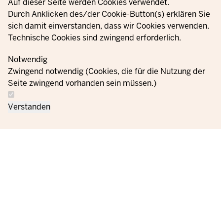
Privacy settings
Auf dieser Seite werden Cookies verwendet.
Durch Anklicken des/der Cookie-Button(s) erklären Sie
© 2021 - 2026 Ministerium für Kinder, Jugend, Familie,
sich damit einverstanden, dass wir Cookies verwenden.
Gleichstellung, Flucht und Integration des Landes Nordrhein-
Technische Cookies sind zwingend erforderlich.
Westfalen
Notwendig
Zwingend notwendig (Cookies, die für die Nutzung der
Informazioni
Seite zwingend vorhanden sein müssen.)
Ci
sulla
Impostazioni
Ordini
Impronta
contatti
protezione
dei cookie
Verstanden
dei dati