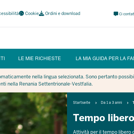
Meta
essibilità
Cookie
Ordini e download
Ci contat
Navi
Social
TI
LE MIE RICHIESTE
LA MIA GUIDA PER LA FA
tomaticamente nella lingua selezionata. Sono pertanto possibil
enti nella Renania Settentrionale-Vestfalia.
Breadcrumb
Startseite
Da 1 a 3 anni
Tempo liber
Attività per il tempo libero