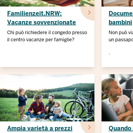
Familienzeit.NRW:
Document
Vacanze sovvenzionate
bambini
Chi può richiedere il congedo presso
Non può via
il centro vacanze per famiglie?
un passapo
.
Ampia varietà a prezzi
Quando