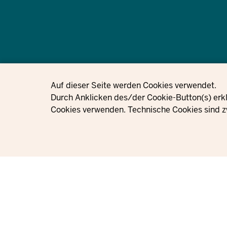
© 2021 - 2026 Ministerium für Kinder, Jugend, Familie, Gleichstellung, 
Nordrhein-Westfalen
Privacy settings
Auf dieser Seite werden Cookies verwendet.
Durch Anklicken des/der Cookie-Button(s) erkl
Cookies verwenden. Technische Cookies sind z