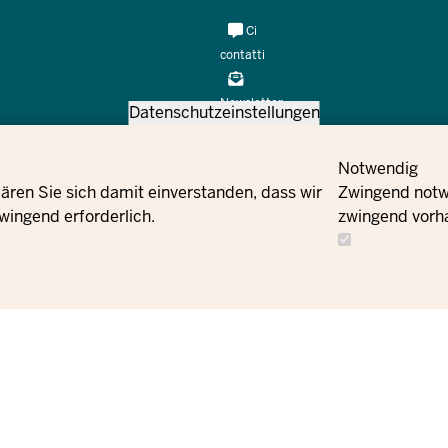
Meta
Ci
Navi
contatti
Social
Newsletter
Datenschutzeinstellungen
Flucht und Integration des Landes
Ci
Facebook
Ordini
contatti
Notwendig
ären Sie sich damit einverstanden, dass wir
Zwingend notwe
Instagram
wingend erforderlich.
zwingend vorh
X
YouTube