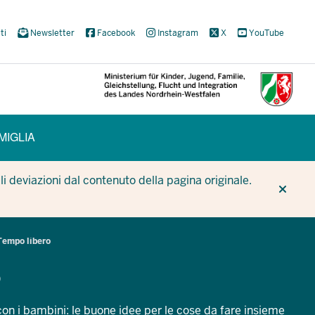
ti
Newsletter
Facebook
Instagram
X
YouTube
MIGLIA
CUR
CUR
BE
i deviazioni dal contenuto della pagina originale.
Tempo libero
o
 con i bambini: le buone idee per le cose da fare insieme