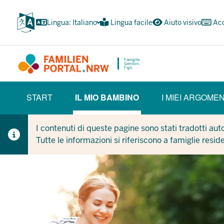
Passa
al
Lingua: Italiano
Lingua facile
Aiuto visivo
Acc
contenuto
principale
Famiglie.
Genitori.
Figli.
HAUPTNAVIGATION
START
IL MIO BAMBINO
I MIEI ARGOMEN
(BÜRGERBEREICH)
(CURRENT SECTION)
I contenuti di queste pagine sono stati tradotti au
Tutte le informazioni si riferiscono a famiglie resid