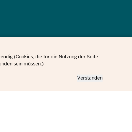
Informazioni sulla
Impostazioni dei
Impronta
protezione dei dati
cookie
ndig (Cookies, die für die Nutzung der Seite
anden sein müssen.)
Verstanden