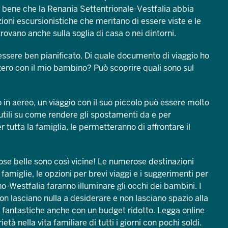
 bene che la Renania Settentrionale-Vestfalia abbia
zioni escursionistiche che meritano di essere viste e le
rovano anche sulla soglia di casa o nei dintorni.
 essere ben pianificato. Di quale documento di viaggio ho
stero con il mio bambino? Può scoprire quali sono sul
 o in aereo, un viaggio con il suo piccolo può essere molto
tili su come rendere gli spostamenti da e per
er tutta la famiglia, le permetteranno di affrontare il
cose belle sono così vicine! Le numerose destinazioni
 famiglie, le opzioni per brevi viaggi e i suggerimenti per
o-Westfalia faranno illuminare gli occhi dei bambini. I
non lasciano nulla a desiderare e non lasciano spazio alla
 fantastiche anche con un budget ridotto. Legga online
à nella vita familiare di tutti i giorni con pochi soldi.