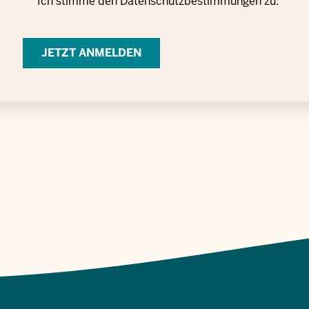
Ich stimme den
Datenschutzbestimmungen
zu.
Einwilligung
zur
Verarbeitung
personenbezogener
Daten