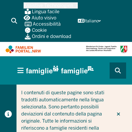
Passa
Assistive Technologien
al
Lingua facile
contenuto
Aiuto visivo
Italiano
Accessibilità
principale
Cookie
Ordini e download
HAUPTNAVIGATION
famiglie
famiglie
(BÜRGERBEREICH
CURRENT SECTION PER LE AZIENDE/COMUNI
CURRENT SECTION PER LE FAMIGLIE
MOBILE)
I contenuti di queste pagine sono stati
tradotti automaticamente nella lingua
selezionata. Sono pertanto possibili
deviazioni dal contenuto della pagina
originale. Tutte le informazioni si
riferiscono a famiglie residenti nella