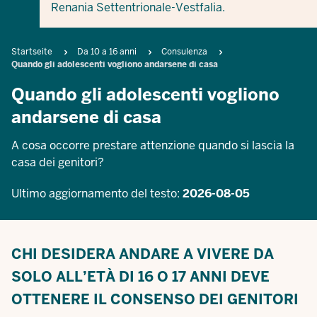
Renania Settentrionale-Vestfalia.
Breadcrumb
Startseite
Da 10 a 16 anni
Consulenza
Quando gli adolescenti vogliono andarsene di casa
Quando gli adolescenti vogliono
andarsene di casa
A cosa occorre prestare attenzione quando si lascia la
casa dei genitori?
Ultimo aggiornamento del testo:
2026-08-05
CHI DESIDERA ANDARE A VIVERE DA
SOLO ALL’ETÀ DI 16 O 17 ANNI DEVE
OTTENERE IL CONSENSO DEI GENITORI