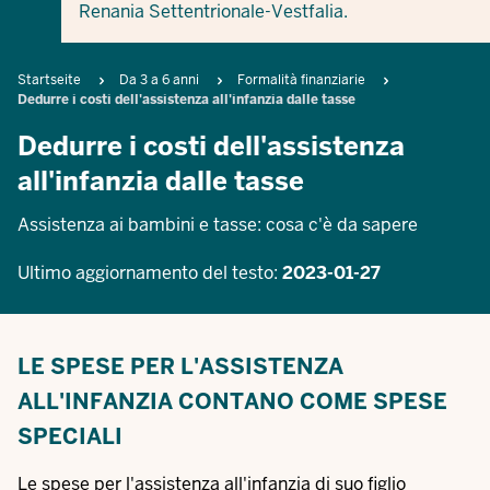
Renania Settentrionale-Vestfalia.
Breadcrumb
Startseite
Da 3 a 6 anni
Formalità finanziarie
Dedurre i costi dell'assistenza all'infanzia dalle tasse
Dedurre i costi dell'assistenza
all'infanzia dalle tasse
Assistenza ai bambini e tasse: cosa c'è da sapere
Ultimo aggiornamento del testo:
2023-01-27
LE SPESE PER L'ASSISTENZA
ALL'INFANZIA CONTANO COME SPESE
SPECIALI
Le spese per l'assistenza all'infanzia di suo figlio