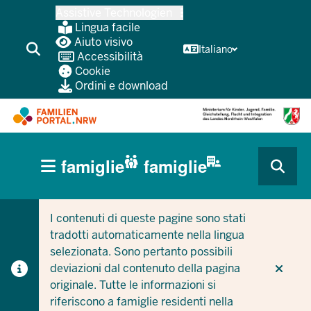
Passa
Assistive Technologien
al
Lingua facile
contenuto
Aiuto visivo
Italiano
Accessibilità
principale
Cookie
Ordini e download
HAUPTNAVIGATION
famiglie
famiglie
(BÜRGERBEREICH
CURRENT SECTION PER LE AZIENDE/COMUNI
CURRENT SECTION PER LE FAMIGLIE
MOBILE)
I contenuti di queste pagine sono stati
tradotti automaticamente nella lingua
selezionata. Sono pertanto possibili
deviazioni dal contenuto della pagina
originale. Tutte le informazioni si
riferiscono a famiglie residenti nella