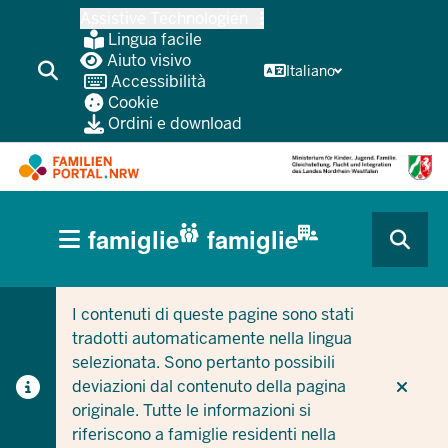
Passa
Assistive Technologien
al
Lingua facile
contenuto
Aiuto visivo
Italiano
Accessibilità
principale
Cookie
Ordini e download
HAUPTNAVIGATION
famiglie
famiglie
(BÜRGERBEREICH
CURRENT SECTION PER LE AZIENDE/COMUNI
CURRENT SECTION PER LE FAMIGLIE
MOBILE)
I contenuti di queste pagine sono stati
tradotti automaticamente nella lingua
selezionata. Sono pertanto possibili
deviazioni dal contenuto della pagina
originale. Tutte le informazioni si
riferiscono a famiglie residenti nella