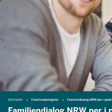
Breadcrumb
Startseite
Familiendialognrw
Familiendialog.NRW per i padri
Familiendialog.NRW per i 