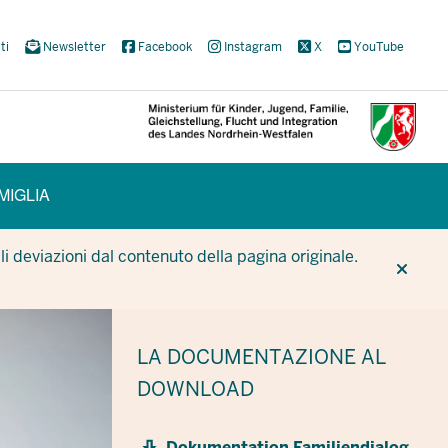
ti
Newsletter
Facebook
Instagram
X
YouTube
MIGLIA
CUR
CUR
BE
i deviazioni dal contenuto della pagina originale.
LA DOCUMENTAZIONE
AL
DOWNLOAD
Dokumentation Familiendialog.