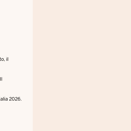
, il
Il
falia 2026.