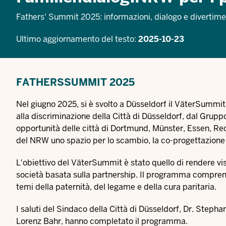
Fathers' Summit 2025: informazioni, dialogo e divertimen
Ultimo aggiornamento del testo:
2025-10-23
FATHERSSUMMIT 2025
Nel giugno 2025, si è svolto a Düsseldorf il VäterSummit,
alla discriminazione della Città di Düsseldorf, dal Gruppo 
opportunità delle città di Dortmund, Münster, Essen, Reck
del NRW uno spazio per lo scambio, la co-progettazione 
L'obiettivo del VäterSummit è stato quello di rendere vis
società basata sulla partnership. Il programma comprende
temi della paternità, del legame e della cura paritaria.
I saluti del Sindaco della Città di Düsseldorf, Dr. Stepha
Lorenz Bahr, hanno completato il programma.