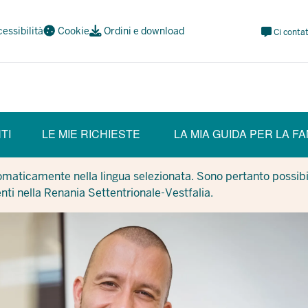
Meta
essibilità
Cookie
Ordini e download
Ci contat
Navi
Social
TI
LE MIE RICHIESTE
LA MIA GUIDA PER LA FA
tomaticamente nella lingua selezionata. Sono pertanto possibil
enti nella Renania Settentrionale-Vestfalia.