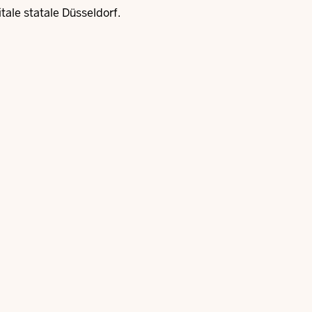
itale statale Düsseldorf
.