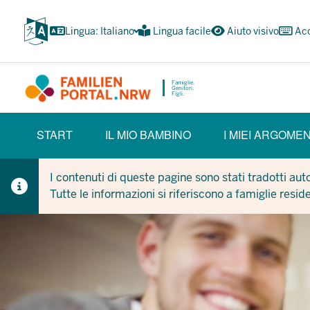
Passa
al
Lingua: Italiano
Lingua facile
Aiuto visivo
Acc
contenuto
principale
Famiglie.
Genitori.
Figli.
HAUPTNAVIGATION
START
IL MIO BAMBINO
I MIEI ARGOMEN
(BÜRGERBEREICH)
I contenuti di queste pagine sono stati tradotti au
Tutte le informazioni si riferiscono a famiglie resid