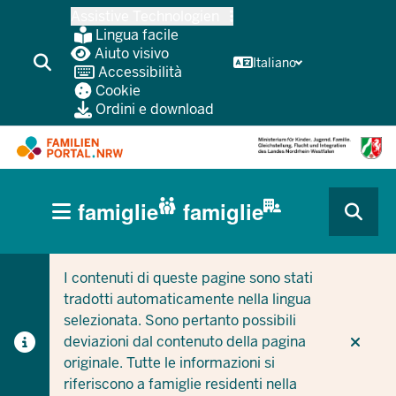
Passa
Assistive Technologien
al
Lingua facile
contenuto
Aiuto visivo
Italiano
Accessibilità
principale
Cookie
Ordini e download
HAUPTNAVIGATION
famiglie
famiglie
(BÜRGERBEREICH
CURRENT SECTION PER LE AZIENDE/COMUNI
CURRENT SECTION PER LE FAMIGLIE
MOBILE)
I contenuti di queste pagine sono stati
tradotti automaticamente nella lingua
selezionata. Sono pertanto possibili
deviazioni dal contenuto della pagina
originale. Tutte le informazioni si
riferiscono a famiglie residenti nella