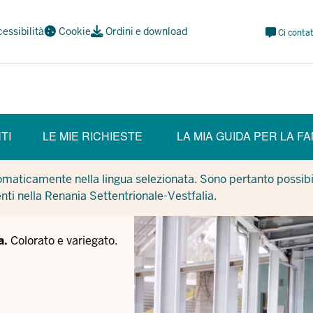
Meta
essibilità
Cookie
Ordini e download
Ci contat
Navi
Social
TI
LE MIE RICHIESTE
LA MIA GUIDA PER LA FA
tomaticamente nella lingua selezionata. Sono pertanto possibil
enti nella Renania Settentrionale-Vestfalia.
a.
Colorato e variegato.