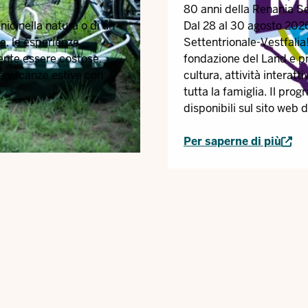
80 anni della Renania Se
icnic nella natura o di un
Dal 28 al 30 agosto 2026
e, le esperienze
Settentrionale-Vestfalia!
ente essere costose.
fondazione del Land e p
le vacanze estive con
cultura, attività interatt
tutta la famiglia. Il pr
disponibili sul sito web d
Per saperne di più