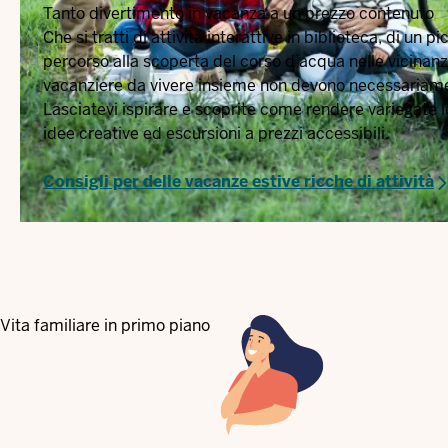
Tanto divertimento in vacanza a un prezzo contenuto
Che si tratti di attività interattive in biblioteca, di un p
percorso alla scoperta del corso d’acqua nelle vicinanz
vacanziere da vivere insieme non devono necessariam
Lasciatevi ispirare e scoprite come rendere variegate 
idee creative ed escursioni a prezzi accessibili.
Consigli per delle vacanze estive ricche di attività
Vita familiare in primo piano