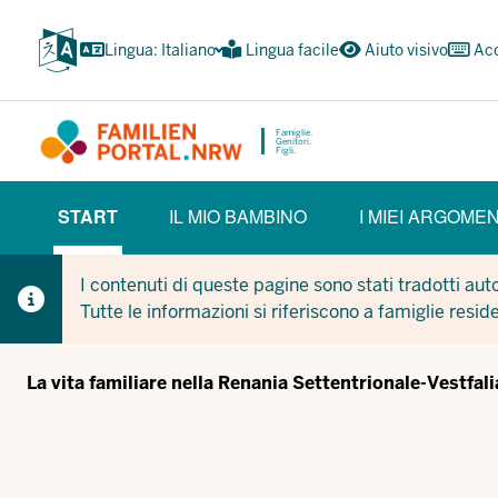
Passa
al
Lingua: Italiano
Lingua facile
Aiuto visivo
Acc
contenuto
principale
Famiglie.
Genitori.
Figli.
HAUPTNAVIGATION
START
IL MIO BAMBINO
I MIEI ARGOMEN
(BÜRGERBEREICH)
(CURRENT SECTION)
I contenuti di queste pagine sono stati tradotti au
Tutte le informazioni si riferiscono a famiglie resid
La vita familiare nella Renania Settentrionale-Vestfali