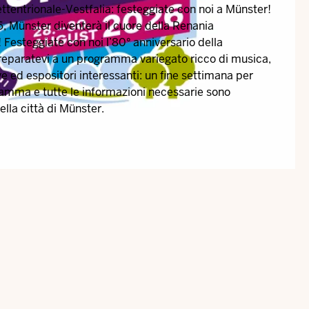
ttentrionale-Vestfalia: festeggiate con noi a Münster!
, Münster diventerà il cuore della Renania
 Festeggiate con noi l’80° anniversario della
reparatevi a un programma variegato ricco di musica,
ive ed espositori interessanti: un fine settimana per
ogramma e tutte le informazioni necessarie sono
ella città di Münster.