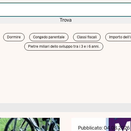
Trova
Dormire
Congedo parentale
Classi fiscali
Importo dell'
Pietre miliari dello sviluppo tra i 3 e i 6 anni.
Pubblicato:
04.08.2026