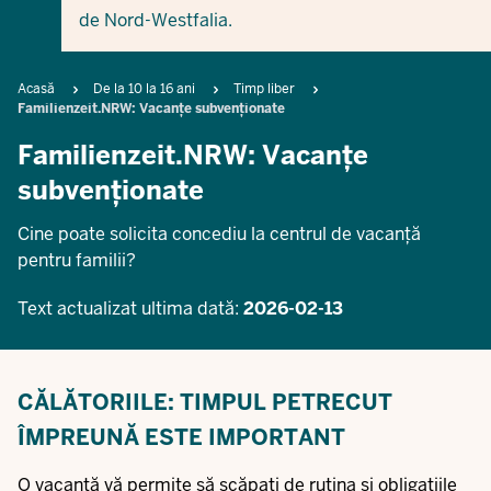
de Nord-Westfalia.
Breadcrumb
Acasă
De la 10 la 16 ani
Timp liber
Familienzeit.NRW: Vacanțe subvenționate
Familienzeit.NRW: Vacanțe
subvenționate
Cine poate solicita concediu la centrul de vacanță
pentru familii?
Text actualizat ultima dată:
2026-02-13
CĂLĂTORIILE: TIMPUL PETRECUT
ÎMPREUNĂ ESTE IMPORTANT
O vacanță vă permite să scăpați de rutina și obligațiile