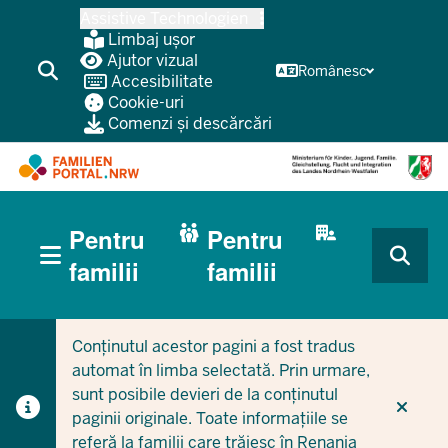
Treci
Assistive Technologien
la
Limbaj ușor
conținutul
Ajutor vizual
Românesc
Accesibilitate
principal
Cookie-uri
Comenzi și descărcări
HAUPTNAVIGATION
Pentru
Pentru
(BÜRGERBEREICH
MOBILE)
CURRENT SECTION PENTRU FAMILII
CURRENT SECTION PENTRU ÎNTREPRINDERI/MUNICIPI
familii
familii
Conținutul acestor pagini a fost tradus
automat în limba selectată. Prin urmare,
sunt posibile devieri de la conținutul
paginii originale. Toate informațiile se
referă la familii care trăiesc în Renania