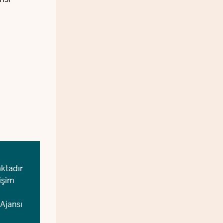
aktadır
tişim
Ajansı