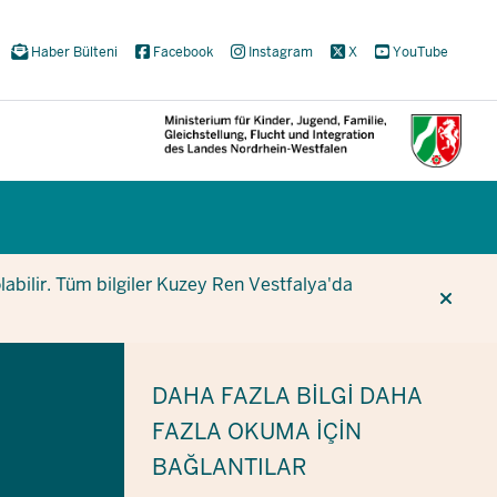
Haber Bülteni
Facebook
Instagram
X
YouTube
CUR
CUR
BE
olabilir. Tüm bilgiler Kuzey Ren Vestfalya'da
DAHA FAZLA BILGI
DAHA
FAZLA OKUMA IÇIN
BAĞLANTILAR