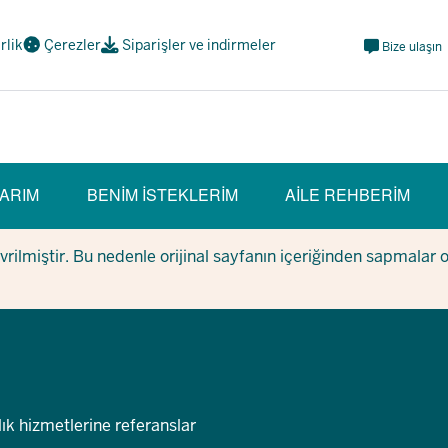
Meta
irlik
Çerezler
Siparişler ve indirmeler
Bize ulaşın
Navi
Social
ARIM
BENIM ISTEKLERIM
AILE REHBERIM
evrilmiştir. Bu nedenle orijinal sayfanın içeriğinden sapmalar 
lık hizmetlerine referanslar