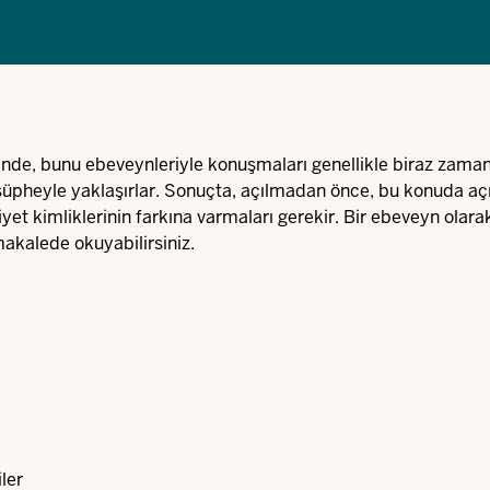
erinde, bunu ebeveynleriyle konuşmaları genellikle biraz zaman 
ne şüpheyle yaklaşırlar. Sonuçta, açılmadan önce, bu konuda aç
iyet kimliklerinin farkına varmaları gerekir. Bir ebeveyn olara
akalede okuyabilirsiniz.
ler