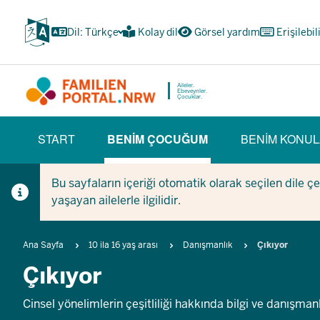
Ana
içeriğe
Dil: Türkçe
Kolay dil
Görsel yardım
Erişilebil
atla
Aileler.
Ebeveynler.
Çocuklar.
HAUPTNAVIGATION
START
BENIM ÇOCUĞUM
BENIM KONUL
(BÜRGERBEREICH)
(CURRENT SECTION)
Bu sayfaların içeriği otomatik olarak seçilen dile ç
yaşayan ailelerle ilgilidir.
Breadcrumb
Ana Sayfa
10 ila 16 yaş arası
Danışmanlık
Çıkıyor
Çıkıyor
Cinsel yönelimlerin çeşitliliği hakkında bilgi ve danışman