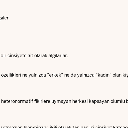
şiler
 bir cinsiyete ait olarak algılarlar.
zellikleri ne yalnızca "erkek" ne de yalnızca "kadın" olan kiş
ı heteronormatif fikirlere uymayan herkesi kapsayan olumlu b
setmezler. Non-binary, ikili olarak tanınan iki cinsiyet kategor