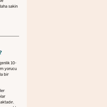
ve
 daha sakin
?
genlik 10-
nem yorucu
a bir
ler
plar
aktadır.