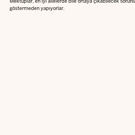
Mektuplar, en iyi ailelerde bile ortaya çıkabilecek sorun
göstermeden yapıyorlar.