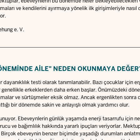
 mektuplar, ebeveynlerin bu dönemde neler bekleyebilecekleri 
maları ve kendilerini ayırmaya yönelik ilk girişimleriyle nasıl
or.
ehung e. V.
DÖNEMINDE AILE" NEDEN OKUNMAYA DEĞER
dayanıklılık testi olarak tanımlanabilir. Bazı çocuklar için er
zlar genellikle erkeklerden daha erken başlar. Önümüzdeki dö
tışmalar ve sürtüşmeler eksik olmaz. Ancak ergenlikten sonra d
ttığı bir dönemde sakin ve anlayışlı olmak yardımcı olur.
i sunuyor. Ebeveynlerin günlük yaşamda enerji tasarrufu için ne
ucu ve bağımlılık hakkında yararlı ipuçları veriyorlar. Mektu
r. Birçok ebeveynin benzer biçimde yaşadığı durumları anlatm