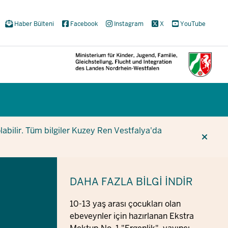
Haber Bülteni
Facebook
Instagram
X
YouTube
CUR
CUR
BE
olabilir. Tüm bilgiler Kuzey Ren Vestfalya'da
DAHA FAZLA BILGI
İNDIR
10-13 yaş arası çocukları olan
ebeveynler için hazırlanan Ekstra