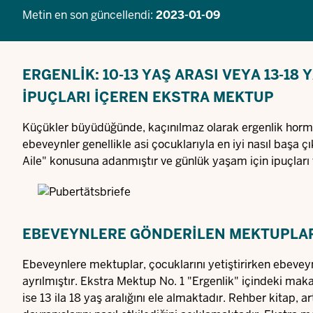
Metin en son güncellendi:
2023-01-09
ERGENLIK: 10-13 YAŞ ARASI VEYA 13-18
IPUÇLARI IÇEREN EKSTRA MEKTUP
Küçükler büyüdüğünde, kaçınılmaz olarak ergenlik hormon
ebeveynler genellikle asi çocuklarıyla en iyi nasıl başa 
Aile" konusuna adanmıştır ve günlük yaşam için ipuçları
EBEVEYNLERE GÖNDERILEN MEKTUPLAR
Ebeveynlere mektuplar, çocuklarını yetiştirirken ebeveyn
ayrılmıştır. Ekstra Mektup No. 1 "Ergenlik" içindeki maka
ise 13 ila 18 yaş aralığını ele almaktadır. Rehber kitap