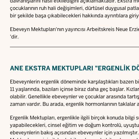
davranışlarını nasıl etkilediğini açıklamaktadır. Ekstra
çocuklarının ruh hali değişimleri, dürtüsel duygusal patla
bir şekilde başa çıkabilecekleri hakkında ayrıntılara giriy
Ebeveyn Mektupları'nın yayıncısı
Arbeitskreis Neue Erzi
'dir.
ANE EKSTRA MEKTUPLARI "ERGENLIK 
Ebeveynlerin ergenlik döneminde karşılaştıkları bazen bir 
11 yaşlarında, bazıları içinse biraz daha geç başlar. Kı
olabilir. Genellikle ebeveynler ve çocuklar arasında tar
zaman vardır. Bu arada, ergenlik hormonlarının taklalar a
Ergenlik Mektupları, ergenlikle ilgili birçok konuda bilg
yapabilecekleri, cinsel eğitim ve doğum kontrolü, uyuştur
ebeveynlerin bakış açısından ebeveynler için yazılmıştı