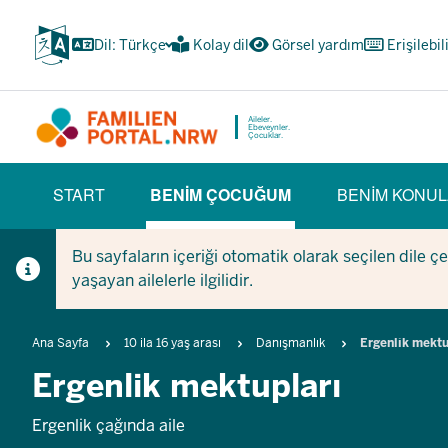
Ana
içeriğe
Dil: Türkçe
Kolay dil
Görsel yardım
Erişilebil
atla
Aileler.
Ebeveynler.
Çocuklar.
HAUPTNAVIGATION
START
BENIM ÇOCUĞUM
BENIM KONUL
(BÜRGERBEREICH)
(CURRENT SECTION)
Bu sayfaların içeriği otomatik olarak seçilen dile ç
yaşayan ailelerle ilgilidir.
Breadcrumb
Ana Sayfa
10 ila 16 yaş arası
Danışmanlık
Ergenlik mektu
Ergenlik mektupları
Ergenlik çağında aile