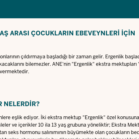
 YAŞ ARASI ÇOCUKLARIN EBEVEYNLERI IÇIN
larının çıldırmaya başladığı bir zaman gelir. Ergenlik başla
çıkacaklarını bilemezler. ANE'nin "Ergenlik" ekstra mektupları 
 vermektedir.
 NELERDIR?
lere eşlik ediyor. İki ekstra mektup "Ergenlik" özel konusun
leler ve içerikler 10 ila 13 yaş grubuna yöneliktir; Ekstra Mek
, artan seks hormonu salınımının büyümekte olan çocukların be