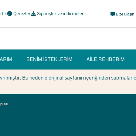
Meta
irlik
Çerezler
Siparişler ve indirmeler
Bize ulaşın
Navi
Social
ARIM
BENIM ISTEKLERIM
AILE REHBERIM
evrilmiştir. Bu nedenle orijinal sayfanın içeriğinden sapmalar 
pları