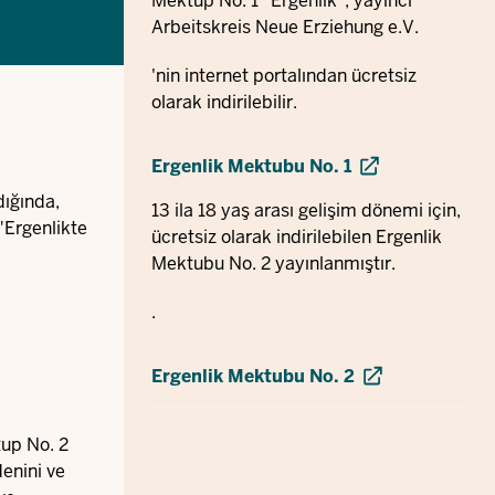
Mektup No. 1 "Ergenlik", yayıncı
Arbeitskreis Neue Erziehung e.V.
'nin internet portalından ücretsiz
olarak indirilebilir.
Ergenlik Mektubu No. 1
dığında,
13 ila 18 yaş arası gelişim dönemi için,
"Ergenlikte
ücretsiz olarak indirilebilen Ergenlik
Mektubu No. 2 yayınlanmıştır.
.
Ergenlik Mektubu No. 2
a
tup No. 2
denini ve