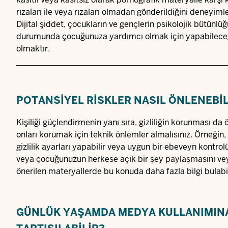
rızaları ile veya rızaları olmadan gönderildiğini deneyim
Dijital şiddet, çocukların ve gençlerin psikolojik bütünlüğü 
durumunda çocuğunuza yardımcı olmak için yapabileceğini
olmaktır.
POTANSIYEL RISKLER NASIL ÖNLENEBIL
Kişiliği güçlendirmenin yanı sıra, gizliliğin korunması d
onları korumak için teknik önlemler almalısınız. Örneğin,
gizlilik ayarları yapabilir veya uygun bir ebeveyn kontrolü
veya çocuğunuzun herkese açık bir şey paylaşmasını veya
önerilen materyallerde bu konuda daha fazla bilgi bulabil
GÜNLÜK YAŞAMDA MEDYA KULLANIMINA 