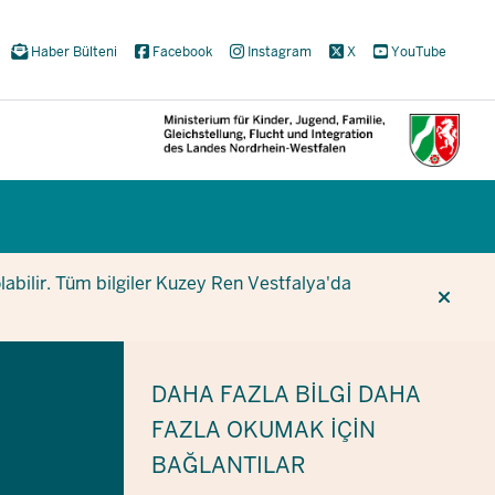
Haber Bülteni
Facebook
Instagram
X
YouTube
CUR
CUR
BE
olabilir. Tüm bilgiler Kuzey Ren Vestfalya'da
DAHA FAZLA BILGI
DAHA
FAZLA OKUMAK IÇIN
BAĞLANTILAR