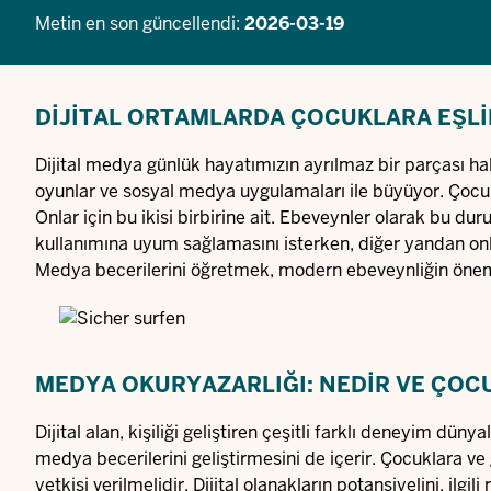
Metin en son güncellendi:
2026-03-19
DIJITAL ORTAMLARDA ÇOCUKLARA EŞLI
Dijital medya günlük hayatımızın ayrılmaz bir parçası h
oyunlar ve sosyal medya uygulamaları ile büyüyor. Çocuk
Onlar için bu ikisi birbirine ait. Ebeveynler olarak bu du
kullanımına uyum sağlamasını isterken, diğer yandan onl
Medya becerilerini öğretmek, modern ebeveynliğin önemli
MEDYA OKURYAZARLIĞI: NEDIR VE ÇOC
Dijital alan, kişiliği geliştiren çeşitli farklı deneyim dün
medya becerilerini geliştirmesini de içerir. Çocuklara v
yetkisi verilmelidir. Dijital olanakların potansiyelini, il