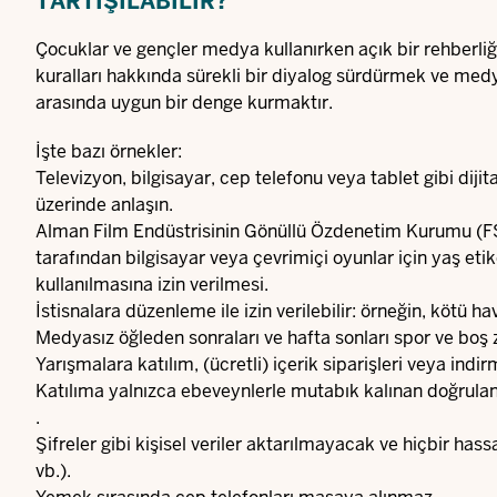
TARTIŞILABILIR?
Çocuklar ve gençler medya kullanırken açık bir rehberliğe
kuralları hakkında sürekli bir diyalog sürdürmek ve medya ku
arasında uygun bir denge kurmaktır.
İşte bazı örnekler:
Televizyon, bilgisayar, cep telefonu veya tablet gibi di
üzerinde anlaşın.
Alman Film Endüstrisinin Gönüllü Özdenetim Kurumu (F
tarafından bilgisayar veya çevrimiçi oyunlar
için yaş eti
kullanılmasına izin verilmesi.
İstisnalara düzenleme ile izin verilebilir: örneğin, kötü 
Medyasız öğleden sonraları ve hafta sonları spor ve boş z
Yarışmalara katılım, (ücretli) içerik siparişleri veya in
Katılıma yalnızca ebeveynlerle mutabık kalınan doğrulan
.
Şifreler gibi kişisel veriler aktarılmayacak ve hiçbir ha
vb.).