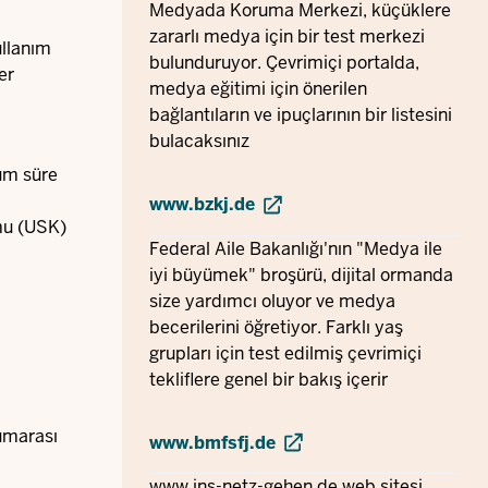
Medyada Koruma Merkezi, küçüklere
zararlı medya için bir test merkezi
ullanım
bulunduruyor. Çevrimiçi portalda,
er
medya eğitimi için önerilen
bağlantıların ve ipuçlarının bir listesini
bulacaksınız
mum süre
www.bzkj.de
mu (USK)
Federal Aile Bakanlığı'nın "Medya ile
iyi büyümek" broşürü, dijital ormanda
size yardımcı oluyor ve medya
becerilerini öğretiyor. Farklı yaş
grupları için test edilmiş çevrimiçi
tekliflere genel bir bakış içerir
numarası
www.bmfsfj.de
www.ins-netz-gehen.de
web sitesi