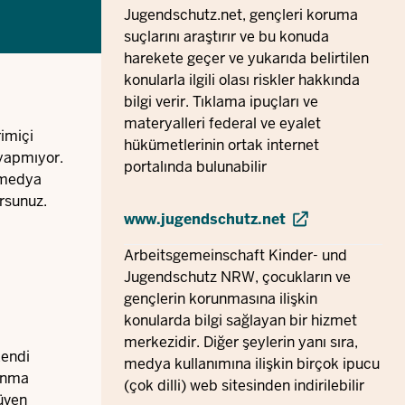
Jugendschutz.net, gençleri koruma
suçlarını araştırır ve bu konuda
harekete geçer ve yukarıda belirtilen
konularla ilgili olası riskler hakkında
bilgi verir. Tıklama ipuçları ve
materyalleri federal ve eyalet
imiçi
hükümetlerinin ortak internet
 yapmıyor.
portalında bulunabilir
k medya
rsunuz.
www.jugendschutz.net
Arbeitsgemeinschaft Kinder- und
Jugendschutz NRW, çocukların ve
gençlerin korunmasına ilişkin
konularda bilgi sağlayan bir hizmet
merkezidir. Diğer şeylerin yanı sıra,
kendi
medya kullanımına ilişkin birçok ipucu
lanma
(çok dilli) web sitesinden indirilebilir
güven