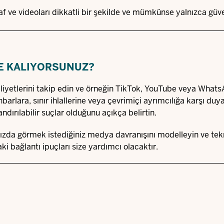
ğraf ve videoları dikkatli bir şekilde ve mümkünse yalnızca güv
E KALIYORSUNUZ?
aliyetlerini takip edin ve örneğin TikTok, YouTube veya What
arlara, sınır ihlallerine veya çevrimiçi ayrımcılığa karşı duya
andırılabilir suçlar olduğunu açıkça belirtin.
nızda görmek istediğiniz medya davranışını modelleyin ve tekn
ki bağlantı ipuçları size yardımcı olacaktır.