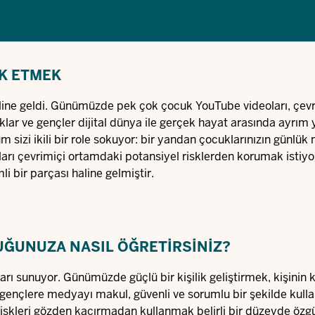
K ETMEK
aline geldi. Günümüzde pek çok çocuk YouTube videoları, çevr
lar ve gençler dijital dünya ile gerçek hayat arasında ayrım
rum sizi ikili bir role sokuyor: bir yandan çocuklarınızın günlü
arı çevrimiçi ortamdaki potansiyel risklerden korumak istiyo
 bir parçası haline gelmiştir.
UĞUNUZA NASIL ÖĞRETIRSINIZ?
yaları sunuyor. Günümüzde güçlü bir kişilik geliştirmek, kişinin 
e gençlere medyayı makul, güvenli ve sorumlu bir şekilde kul
gili riskleri gözden kaçırmadan kullanmak belirli bir düzeyde öz