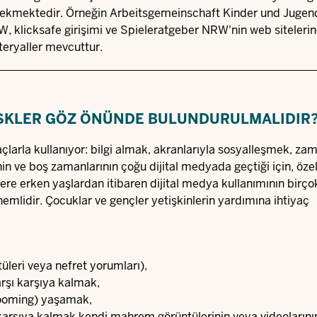
 gerekmektedir. Örneğin Arbeitsgemeinschaft Kinder und Juge
, klicksafe girişimi ve Spieleratgeber NRW'nin web siteleri
teryaller mevcuttur.
ISKLER GÖZ ÖNÜNDE BULUNDURULMALIDIR
çlarla kullanıyor: bilgi almak, akranlarıyla sosyalleşmek, za
 ve boş zamanlarının çoğu dijital medyada geçtiği için, özel
lere erken yaşlardan itibaren dijital medya kullanımının birço
nemlidir. Çocuklar ve gençler yetişkinlerin yardımına ihtiyaç
üleri veya nefret yorumları),
arşı karşıya kalmak,
rgrooming) yaşamak,
ı karşıya kalmak,kendi mahrem görüntülerinin veya videolarını