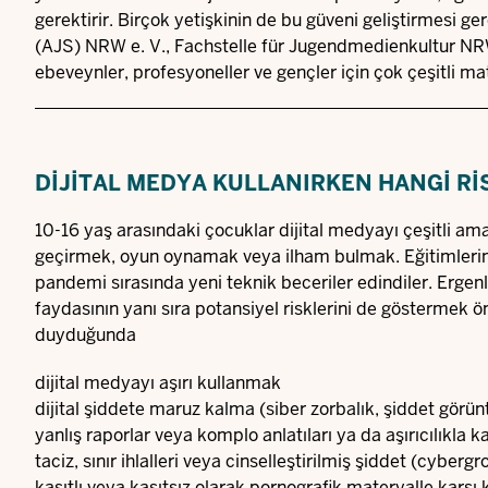
gerektirir. Birçok yetişkinin de bu güveni geliştirmesi
(AJS) NRW e. V., Fachstelle für Jugendmedienkultur NRW
ebeveynler, profesyoneller ve gençler için çok çeşitli ma
DIJITAL MEDYA KULLANIRKEN HANGI R
10-16 yaş arasındaki çocuklar dijital medyayı çeşitli ama
geçirmek, oyun oynamak veya ilham bulmak. Eğitimlerinin
pandemi sırasında yeni teknik beceriler edindiler. Ergen
faydasının yanı sıra potansiyel risklerini de göstermek ö
duyduğunda
dijital medyayı aşırı kullanmak
dijital şiddete maruz kalma (siber zorbalık, şiddet görünt
yanlış raporlar veya komplo anlatıları ya da aşırıcılıkla k
taciz, sınır ihlalleri veya cinselleştirilmiş şiddet (cybe
kasıtlı veya kasıtsız olarak pornografik materyalle karş