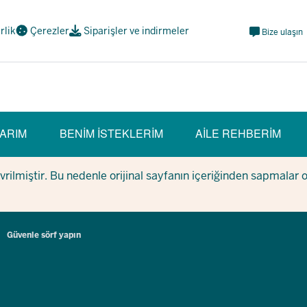
Meta
irlik
Çerezler
Siparişler ve indirmeler
Bize ulaşın
Navi
Social
ARIM
BENIM ISTEKLERIM
AILE REHBERIM
evrilmiştir. Bu nedenle orijinal sayfanın içeriğinden sapmalar 
Güvenle sörf yapın