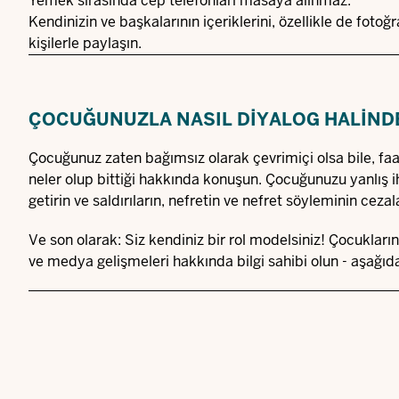
Yemek sırasında cep telefonları masaya alınmaz.
Kendinizin ve başkalarının içeriklerini, özellikle de foto
kişilerle paylaşın.
ÇOCUĞUNUZLA NASIL DIYALOG HALIND
Çocuğunuz zaten bağımsız olarak çevrimiçi olsa bile, fa
neler olup bittiği hakkında konuşun. Çocuğunuzu yanlış ihb
getirin ve saldırıların, nefretin ve nefret söyleminin cezal
Ve son olarak: Siz kendiniz bir rol modelsiniz! Çocukları
ve medya gelişmeleri hakkında bilgi sahibi olun - aşağıda