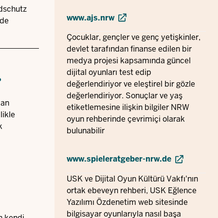
ndschutz
www.ajs.nrw
nde
Çocuklar, gençler ve genç yetişkinler,
devlet tarafından finanse edilen bir
medya projesi kapsamında güncel
dijital oyunları test edip
?
değerlendiriyor ve eleştirel bir gözle
değerlendiriyor. Sonuçlar ve yaş
man
etiketlemesine ilişkin bilgiler NRW
likle
oyun rehberinde çevrimiçi olarak
k
bulunabilir
www.spieleratgeber-nrw.de
USK ve Dijital Oyun Kültürü Vakfı'nın
ortak ebeveyn rehberi, USK Eğlence
Yazılımı Özdenetim web sitesinde
bilgisayar oyunlarıyla nasıl başa
n kendi