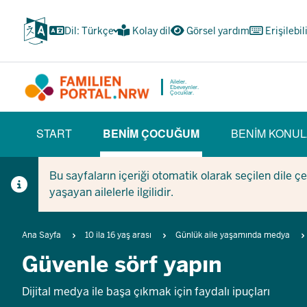
Ana
içeriğe
Dil: Türkçe
Kolay dil
Görsel yardım
Erişilebil
atla
Aileler.
Ebeveynler.
Çocuklar.
HAUPTNAVIGATION
START
BENIM ÇOCUĞUM
BENIM KONUL
(BÜRGERBEREICH)
(CURRENT SECTION)
Bu sayfaların içeriği otomatik olarak seçilen dile ç
yaşayan ailelerle ilgilidir.
Breadcrumb
Ana Sayfa
10 ila 16 yaş arası
Günlük aile yaşamında medya
Güvenle sörf yapın
Dijital medya ile başa çıkmak için faydalı ipuçları