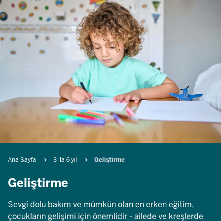
Breadcrumb
Ana Sayfa
3 ila 6 yıl
Geliştirme
Geliştirme
Sevgi dolu bakım ve mümkün olan en erken eğitim,
çocukların gelişimi için önemlidir - ailede ve kreşlerde