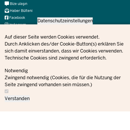
Meta
Bize ulaşın
Navi
Haber Bülteni
Social
Facebook
Datenschutzeinstellungen
Instagram
X
Privacy settings
Auf dieser Seite werden Cookies verwendet.
YouTube
Durch Anklicken des/der Cookie-Button(s) erklären Sie
sich damit einverstanden, dass wir Cookies verwenden.
Technische Cookies sind zwingend erforderlich.
© 2021 - 2026 Ministerium für Kinder, Jugend, Familie,
Gleichstellung, Flucht und Integration des Landes Nordrhein-
Notwendig
Westfalen
Zwingend notwendig (Cookies, die für die Nutzung der
Seite zwingend vorhanden sein müssen.)
Bize
Veri koruma
Çerez
Siparişler
Künye
Verstanden
ulaşın
bilgileri
ayarları