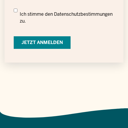
Datenschutzrechtliche
Ich stimme den
Datenschutzbestimmungen
Einwilligung
zu.
zur
Verarbeitung
personenbezogener
Daten