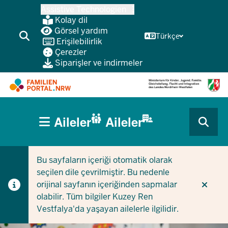
Ana
Assistive Technologien
içeriğe
Kolay dil
atla
Görsel yardım
Türkçe
Erişilebilirlik
Çerezler
Siparişler ve indirmeler
HAUPTNAVIGATION
Aileler
Aileler
(BÜRGERBEREICH
CURRENT SECTION AILELER IÇIN
CURRENT SECTION ŞIRKETLER/BELEDIYELER IÇIN
MOBILE)
Bu sayfaların içeriği otomatik olarak
seçilen dile çevrilmiştir. Bu nedenle
orijinal sayfanın içeriğinden sapmalar
olabilir. Tüm bilgiler Kuzey Ren
Vestfalya'da yaşayan ailelerle ilgilidir.