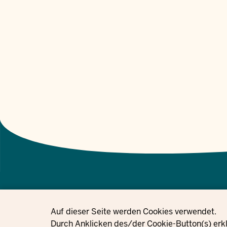
Privacy settings
Auf dieser Seite werden Cookies verwendet.
© 2021 - 2026 Ministerium für Kinder, Jugend, Familie, Gleichstellung, 
Durch Anklicken des/der Cookie-Button(s) erkl