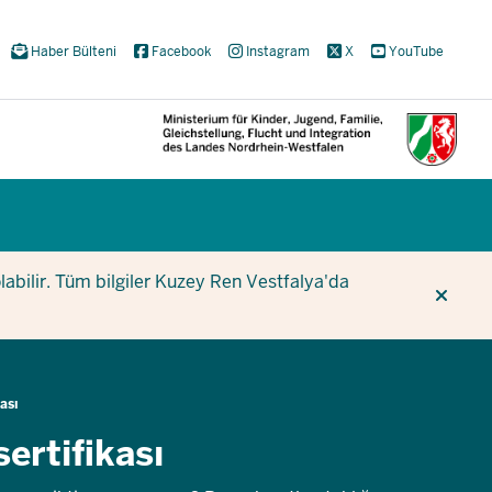
Haber Bülteni
Facebook
Instagram
X
YouTube
CUR
CUR
BE
olabilir. Tüm bilgiler Kuzey Ren Vestfalya'da
kası
sertifikası