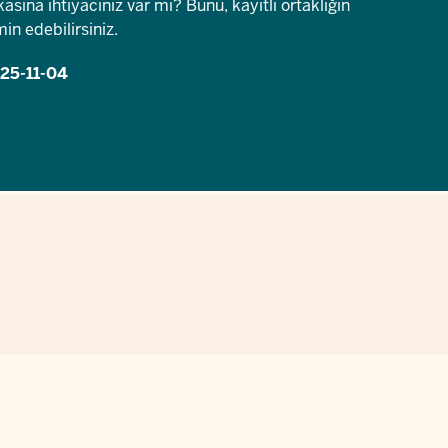
ikasına ihtiyacınız var mı? Bunu, kayıtlı ortaklığın
in edebilirsiniz.
25-11-04