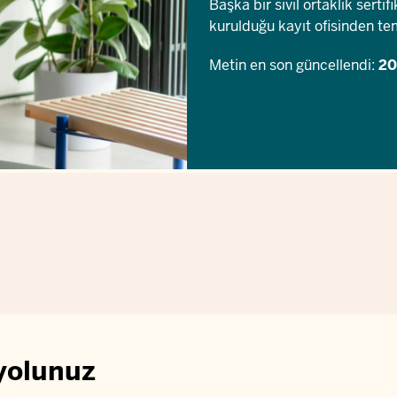
Başka bir sivil ortaklık sertif
kurulduğu kayıt ofisinden tem
Metin en son güncellendi:
20
yolunuz