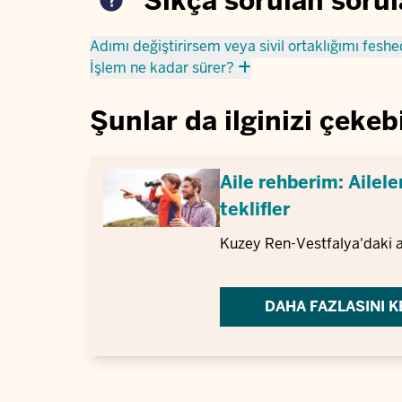
Sıkça sorulan sorul
Adımı değiştirirsem veya sivil ortaklığımı fesh
İşlem ne kadar sürer?
Şunlar da ilginizi çekebi
Aile rehberim: Ailele
teklifler
Kuzey Ren-Vestfalya'daki ail
DAHA FAZLASINI K