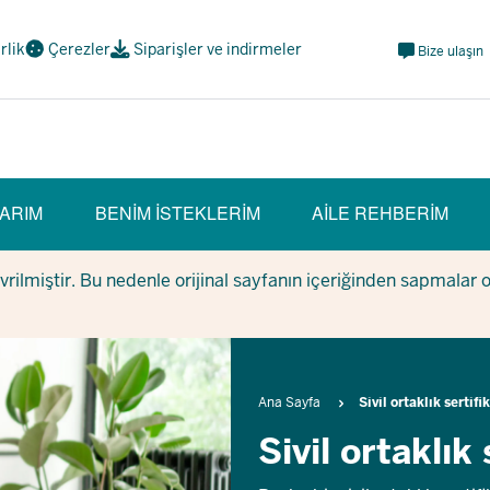
Meta
irlik
Çerezler
Siparişler ve indirmeler
Bize ulaşın
Navi
Social
ARIM
BENIM ISTEKLERIM
AILE REHBERIM
evrilmiştir. Bu nedenle orijinal sayfanın içeriğinden sapmalar 
Breadcrumb
Ana Sayfa
Sivil ortaklık sertifi
Sivil ortaklık 