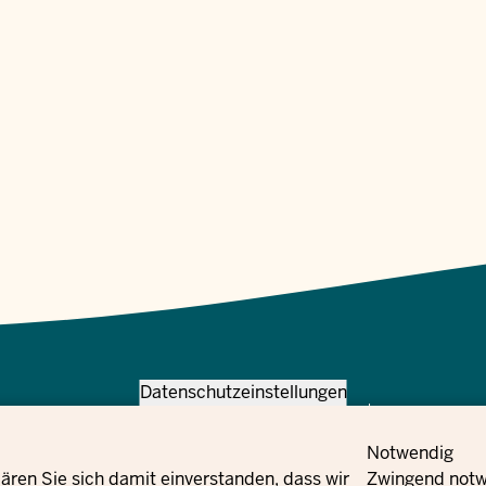
Datenschutzeinstellungen
Meta
Bize ulaşın
Navi
Haber
Notwendig
Social
Bülteni
Flucht und Integration des Landes Nordrhein-
B
ären Sie sich damit einverstanden, dass wir
Zwingend notwe