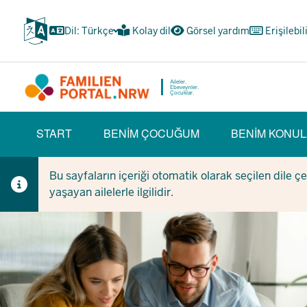
Ana
içeriğe
Dil: Türkçe
Kolay dil
Görsel yardım
Erişilebil
atla
Aileler.
Ebeveynler.
Çocuklar.
HAUPTNAVIGATION
START
BENIM ÇOCUĞUM
BENIM KONUL
(BÜRGERBEREICH)
Bu sayfaların içeriği otomatik olarak seçilen dile ç
yaşayan ailelerle ilgilidir.