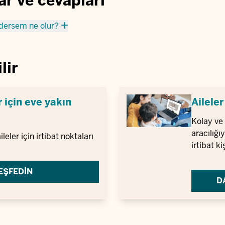
ar ve cevapları
edersem ne olur?
lir
r için eve yakın
Aileler
Kolay ve 
aracılığıy
eler için irtibat noktaları
irtibat ki
EŞFEDIN
D