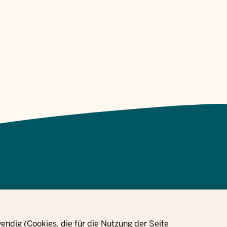
ize
Veri koruma
Çerez
ndig (Cookies, die für die Nutzung der Seite