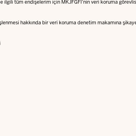
yle ilgili tüm endişelerim için MKJFGFI'nin veri koruma görevli
n işlenmesi hakkında bir veri koruma denetim makamına şika
i