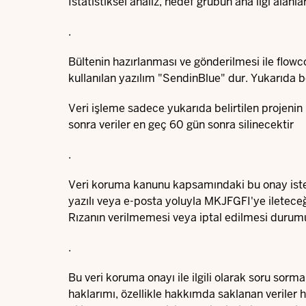
İstatistiksel analiz, hedef grubun ana ilgi alan
.
Bültenin hazırlanması ve gönderilmesi ile flo
kullanılan yazılım "SendinBlue" dur. Yukarıda b
Veri işleme sadece yukarıda belirtilen projenin 
sonra veriler en geç 60 gün sonra silinecektir
.
Veri koruma kanunu kapsamındaki bu onay isteğ
yazılı veya e-posta yoluyla MKJFGFI'ye ileteceği
Rızanın verilmemesi veya iptal edilmesi durumu
.
Bu veri koruma onayı ile ilgili olarak soru sorm
haklarımı, özellikle hakkımda saklanan veriler h