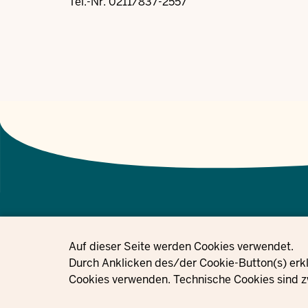
Tel.-Nr. 0211/837-2557
Privacy settings
Auf dieser Seite werden Cookies verwendet.
© 2021 - 2026 Ministerium für Kinder, Jugend, Familie, Gleichstellung, 
Durch Anklicken des/der Cookie-Button(s) erkl
Westfalen
Cookies verwenden. Technische Cookies sind z