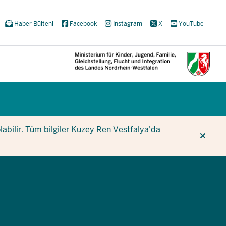
Haber Bülteni
Facebook
Instagram
X
YouTube
CUR
CUR
BE
olabilir. Tüm bilgiler Kuzey Ren Vestfalya'da