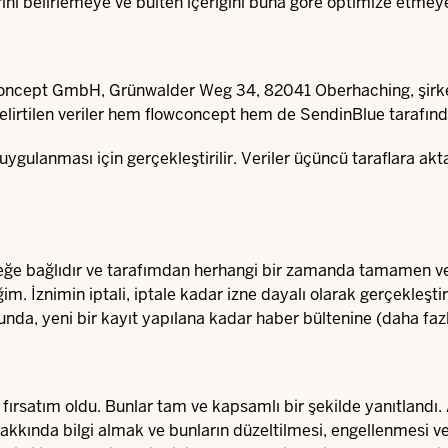
larını belirlemeye ve bülten içeriğini buna göre optimize etme
wconcept GmbH, Grünwalder Weg 34, 82041 Oberhaching, şirket
elirtilen veriler hem flowconcept hem de SendinBlue tarafınd
uygulanması için gerçekleştirilir. Veriler üçüncü taraflara ak
e bağlıdır ve tarafımdan herhangi bir zamanda tamamen veya 
m. İznimin iptali, iptale kadar izne dayalı olarak gerçekleştir
nda, yeni bir kayıt yapılana kadar haber bültenine (daha fa
a fırsatım oldu. Bunlar tam ve kapsamlı bir şekilde yanıtland
akkında bilgi almak ve bunların düzeltilmesi, engellenmesi ve