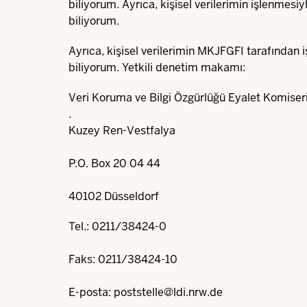
biliyorum. Ayrıca, kişisel verilerimin işlenmesi
biliyorum.
Ayrıca, kişisel verilerimin MKJFGFI tarafında
biliyorum. Yetkili denetim makamı:
Veri Koruma ve Bilgi Özgürlüğü Eyalet Komiser
.
Kuzey Ren-Vestfalya
P.O. Box 20 04 44
40102 Düsseldorf
Tel.: 0211/38424-0
Faks: 0211/38424-10
E-posta:
poststelle@ldi.nrw.de