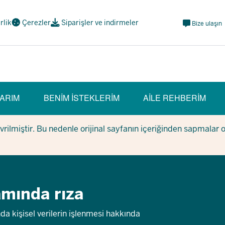
Meta
irlik
Çerezler
Siparişler ve indirmeler
Bize ulaşın
Navi
Social
ARIM
BENIM ISTEKLERIM
AILE REHBERIM
evrilmiştir. Bu nedenle orijinal sayfanın içeriğinden sapmalar 
mında rıza
a kişisel verilerin işlenmesi hakkında