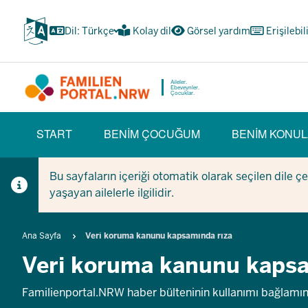
Ana
içeriğe
Dil: Türkçe
Kolay dil
Görsel yardım
Erişilebil
atla
Aileler.
Ebeveynler.
Çocuklar.
HAUPTNAVIGATION
START
BENIM ÇOCUĞUM
BENIM KONUL
(BÜRGERBEREICH)
Bu sayfaların içeriği otomatik olarak seçilen dile ç
yaşayan ailelerle ilgilidir.
Breadcrumb
Ana Sayfa
Veri koruma kanunu kapsamında rıza
Veri koruma kanunu kapsa
Familienportal.NRW haber bülteninin kullanımı bağlamınd