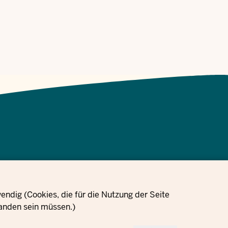
ize
Veri koruma
Çerez
ndig (Cookies, die für die Nutzung der Seite
Siparişler
Künye
şın
bilgileri
ayarları
anden sein müssen.)