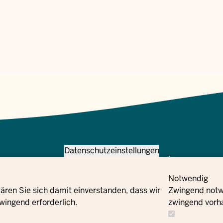
Datenschutzeinstellungen
Meta
Bize ulaşın
Navi
Haber
Notwendig
Social
Bülteni
Flucht und Integration des Landes Nordrhein-
B
ären Sie sich damit einverstanden, dass wir
Zwingend notwe
Facebook
ula
wingend erforderlich.
zwingend vorh
Instagram
X