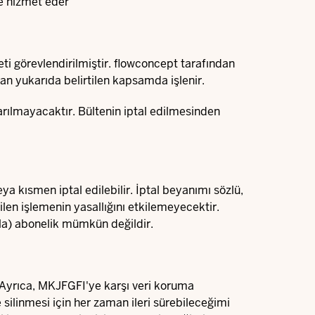
ye hizmet eder
i görevlendirilmiştir. flowconcept tarafından
an yukarıda belirtilen kapsamda işlenir.
tarılmayacaktır. Bültenin iptal edilmesinden
kısmen iptal edilebilir. İptal beyanımı sözlü,
ilen işlemenin yasallığını etkilemeyecektir.
zla) abonelik mümkün değildir.
ı. Ayrıca, MKJFGFI'ye karşı veri koruma
 silinmesi için her zaman ileri sürebileceğimi