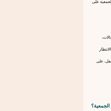
لجمعية على
الات،
انتظار
طفل، على
الجمعية؟