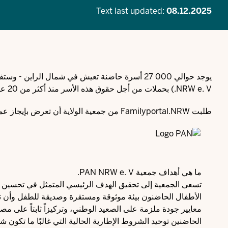
Text last updated:
08.12.2025
NRW e. V.) بحملات من أجل حقوق هذه الأسر منذ أكثر من 20 عاماً. وهي تركز بشكل خاص على مصالح واحتياجات الأطفال الحاضنين والمتبنين.
طلبت Familyportal.NRW من جمعية الولاية أن تعرض بإيجاز عملها وأهدافها والتزامها.
ما هي أهداف جمعية PAN NRW e. V.
تسعى الجمعية إلى تحقيق الهدف الرئيسي المتمثل في تحسين حي
الأطفال الحاضنون بيئة موثوقة ومستقرة وصديقة للطفل وأن تت
معايير جودة ملزمة على الصعيد الوطني، وتركيزاً ثابتاً على م
الحاضنين توحيد الشروط الإطارية الحالية التي غالبًا ما تكو