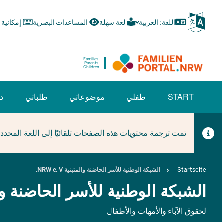
Skip
to
اللغة: العربية
لغة سهلة
المساعدات البصرية
إمكانية
main
content
Families.
Parents.
Children.
HAUPTNAVIGATION
START
طفلي
موضوعاتي
طلباتي
دل
(BÜRGERBEREICH)
تمت ترجمة محتويات هذه الصفحات تلقائيًا إلى اللغة المحدد
Breadcrumb
Startseite
الشبكة الوطنية للأسر الحاضنة والمتبنية NRW e. V.
الشبكة الوطنية للأسر الحاضنة والمتبنية 
لحقوق الآباء والأمهات والأطفال