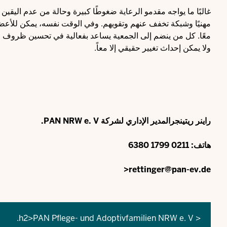
مهنيًا وشبكة تخفف عنهم وتقويهم. وفي الوقت نفسه، يمكن للأعضاء 
معًا. كل من ينضم إلى الجمعية يساعد بفعالية في تحسين ظروف الأط
ولا يمكن إحداث تغيير حقيقي إلا معاً.
راينر ريتينجر
المدير الإداري لشركة PAN NRW e. V.
هاتف: 0211 1799 6380
rettinger@pan-ev.de<
< h2>PAN Pflege- und Adoptivfamilien NRW e. V.