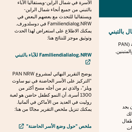
الأسرة في شمال الراين-ويستفاليا الآباء
بالتبني من جميع أنحاء شمال الراين-
ويستفاليا للتحدث مع بعضهم البعض في
Familiendialog.NRW في دوسلدورف.
ل بالتبني
يمكنك الاطلاع على استعراض لهذا الحدث
وتوثيق موجز للنتائج هنا:
يوجد حوالي 000 27 أسرة حاضنة تعيش في شمال الراين - وستفاليا. وتقوم رابطة ولاية شمال الراين - وستفاليا للأسر الحاضنة والمتبنية (PAN
Familiendialialog.NRW للآباء بالتبني
يوضح التقرير النهائي لمشروع PAN NRW
"التركيز على الأسر الحاضنة في نيو ساوث
ويلز"، والذي تم من أجله مسح أكثر من
1300 أسرة، أن النمو كطفل حاضن هو لعبة
روليت في العديد من الأماكن في ألمانيا.
 يجد
يمكنك تنزيل ملخص التقرير مجانًا من هنا:
لك
طفال
ملخص "حول وضع الأسر الحاضنة"
ات