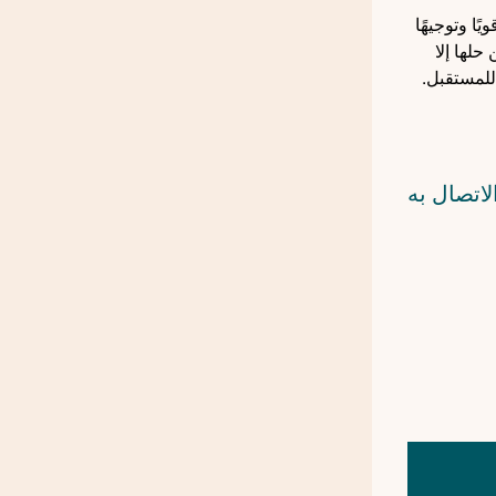
ن عدم اليقين ويحتاجون إلى الدعم بشكل عاجل. وتوفر لهم شبكة PAN NRW صوتًا قويًا وتوجيهًا
حلها إلا
للمستقبل.
اتصال به