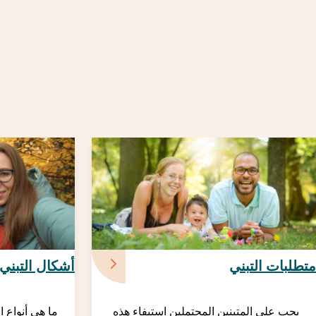
متطلبات التبني
أشكال التبني
يجب على المتبنين المحتملين استيفاء هذه
ما هي أنواع ا