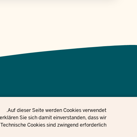
Privacy setting
Auf dieser Seite werden Cookies verwendet.
 Gleichstellung, Flucht und Integration des Landes Nordrhein-
rklären Sie sich damit einverstanden, dass wir
Technische Cookies sind zwingend erforderlich.