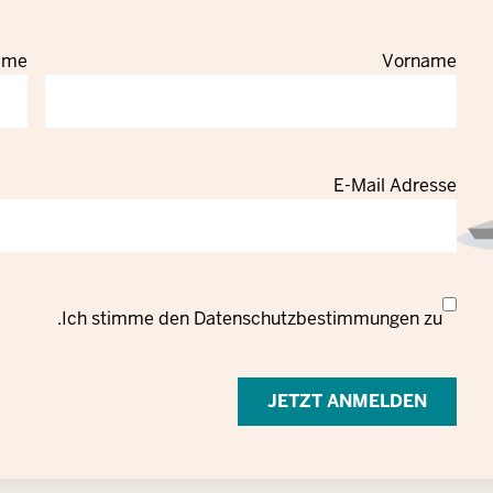
ame
Vorname
E-Mail Adresse
Datenschutzrechtliche
Ich stimme den
Datenschutzbestimmungen
zu.
Einwilligung
zur
Verarbeitung
personenbezogener
Daten