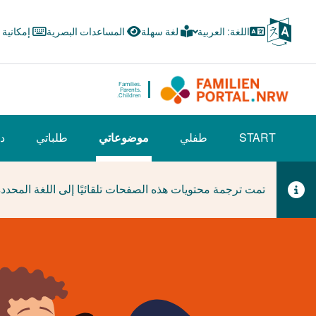
Skip
to
اللغة: العربية
لغة سهلة
المساعدات البصرية
إمكانية
main
content
Families.
Parents.
Children.
HAUPTNAVIGATION
START
طفلي
موضوعاتي
طلباتي
دل
(BÜRGERBEREICH)
(CURRENT SECTION)
تمت ترجمة محتويات هذه الصفحات تلقائيًا إلى اللغة المحدد