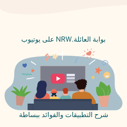
بوابة العائلة.NRW على يوتيوب
شرح التطبيقات والفوائد ببساطة