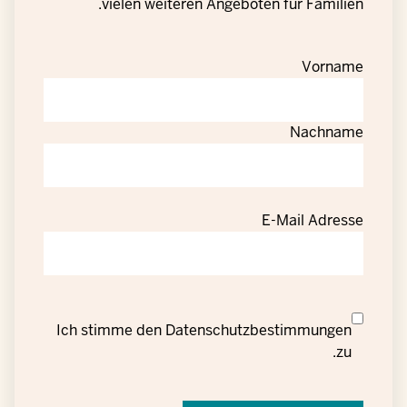
vielen weiteren Angeboten für Familien.
Vorname
Nachname
E-Mail Adresse
Datenschutzrechtliche
Ich stimme den
Datenschutzbestimmungen
Einwilligung
zu.
zur
Verarbeitung