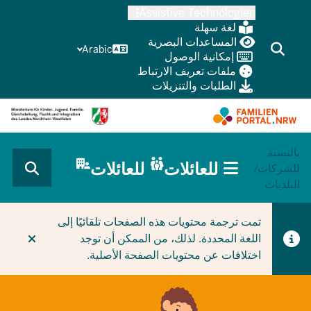
Skip
Assistive Technologien
to
لغة سهلة
main
المساعدات البصرية
Arabic
إمكانية الوصول
content
ملفات تعريف الارتباط
الطلبات والتنزيلات
بالنسبة
HAUPTNAVIGATION
للعائلات
للعائلات
للشركات/
(BÜRGERBEREICH
البلديات
MOBILE)
CURRENT SECTION للعائلات
تمت ترجمة محتويات هذه الصفحات تلقائيًا إلى
اللغة المحددة. لذلك، من الممكن أن توجد
اختلافات عن محتويات الصفحة الأصلية.