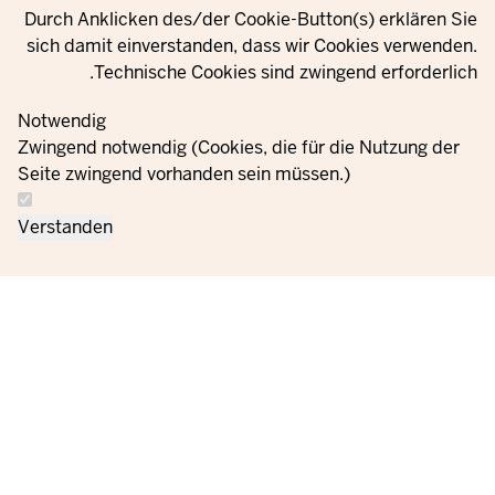
Durch Anklicken des/der Cookie-Button(s) erklären Sie
sich damit einverstanden, dass wir Cookies verwenden.
Technische Cookies sind zwingend erforderlich.
© 2021 - 2026 Ministerium für Kinder, Jugend, Familie,
Gleichstellung, Flucht und Integration des Landes Nordrhein-
Notwendig
Westfalen
Zwingend notwendig (Cookies, die für die Nutzung der
Seite zwingend vorhanden sein müssen.)
اتصل
معلومات حماية
إعدادات ملفات تعريف
الطلبات
بصمة
Verstanden
بنا
البيانات
الارتباط