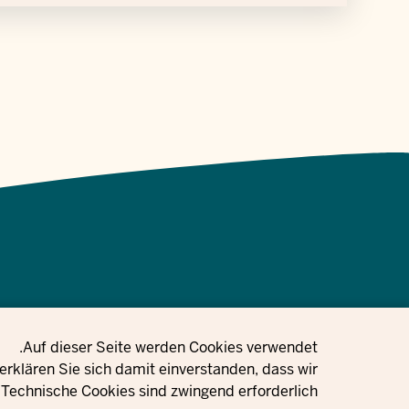
Privacy setting
Auf dieser Seite werden Cookies verwendet.
 Gleichstellung, Flucht und Integration des Landes Nordrhein-
rklären Sie sich damit einverstanden, dass wir
Technische Cookies sind zwingend erforderlich.