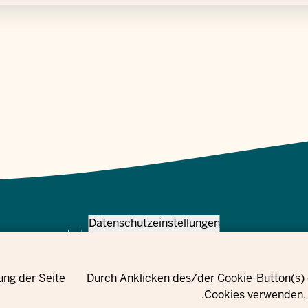
Datenschutzeinstellungen
Meta
اتصل بنا
Navi
النشرة
Social
الإخبارية
© 2021 - 2026 Ministerium für Kinder, Jugend, Familie,
اتصل
ung der Seite
Durch Anklicken des/der Cookie-Button(s) e
فيسبوك
Westfalen
بنا
Cookies verwenden. 
انستقرام