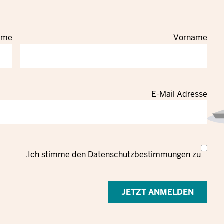
ame
Vorname
E-Mail Adresse
Datenschutzrechtliche
Ich stimme den
Datenschutzbestimmungen
zu.
Einwilligung
zur
Verarbeitung
personenbezogener
Daten