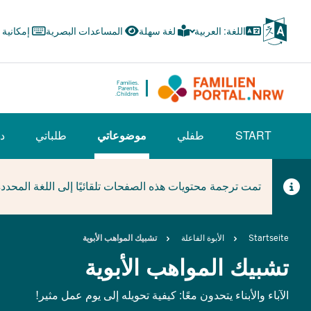
Skip
to
اللغة: العربية
لغة سهلة
المساعدات البصرية
إمكانية
main
content
Families.
Parents.
Children.
HAUPTNAVIGATION
START
طفلي
موضوعاتي
طلباتي
دل
(BÜRGERBEREICH)
(CURRENT SECTION)
تمت ترجمة محتويات هذه الصفحات تلقائيًا إلى اللغة المحدد
Breadcrumb
Startseite
الأبوة الفاعلة
تشبيك المواهب الأبوية
تشبيك المواهب الأبوية
الآباء والأبناء يتحدون معًا: كيفية تحويله إلى يوم عمل مثير!