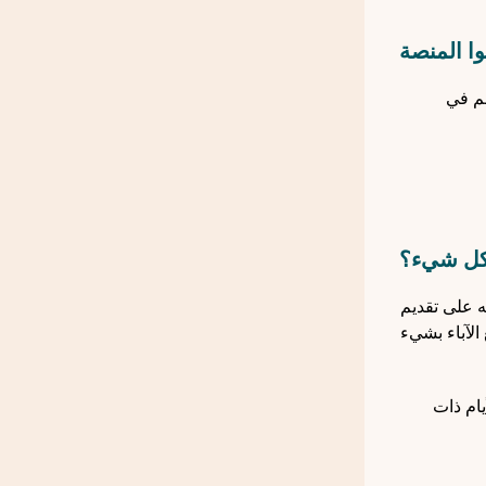
وا المنصة
هم في
كل شيء؟
ه على تقديم
الآباء بشيء
يام ذات