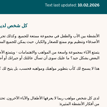
Text last updated:
10.02.2026
كل شخص لديه م
الأنشطة بين الأب والطفل في مجموعة ممتعة للجميع. وكذلك تجربة ش
الأصدقاء وتنظيم يوم ممتع للصغار والكبار، حيث يمكن للجميع المس
يتمتع الآباء بمجموعة واسعة من المواهب والاهتمامات - ويتمتع ال
البعض بشكل جيد؟ ما عليك سوى أن تسأل عائلتك أو جيرانك أو أص
هذا لا يسمح لك كأب بتطوير مواهبك ومواهبه فحسب، بل يتيح لك ك
لدى كل شخص مواهب ربما لا يعرفها الأطفال والآباء الآخرون. تحتو
من أفكار الأنشطة المثيرة: