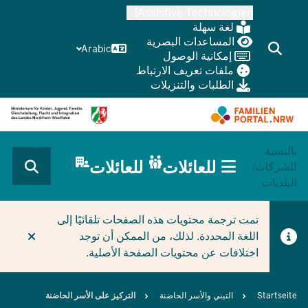
Skip
Assistive Technologien
to
لغة سهلة
main
المساعدات البصرية
Arabic
إمكانية الوصول
content
ملفات تعريف الارتباط
الطلبات والتنزيلات
بالنسبة
HAUPTNAVIGATION
للعائلات
للعائلات
للشركات/
(BÜRGERBEREICH
البلديات
MOBILE)
CURRENT SECTION للعائلات
تمت ترجمة محتويات هذه الصفحات تلقائيًا إلى
اللغة المحددة. لذلك، من الممكن أن توجد
اختلافات عن محتويات الصفحة الأصلية.
Breadcrumb
Startseite
التبني والأسر الحاضنة
التركيز على الأسر الحاضنة