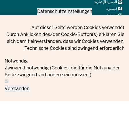
Navi
النشرة الإخبارية
Social
فيسبوك
Datenschutzeinstellungen
انستقرام
X
Privacy setting
Auf dieser Seite werden Cookies verwendet.
يوتيوب
Durch Anklicken des/der Cookie-Button(s) erklären Sie
sich damit einverstanden, dass wir Cookies verwenden.
Technische Cookies sind zwingend erforderlich.
© 2021 - 2026 Ministerium für Kinder, Jugend, Familie,
Gleichstellung, Flucht und Integration des Landes Nordrhein-
Notwendig
Westfalen
Zwingend notwendig (Cookies, die für die Nutzung der
Seite zwingend vorhanden sein müssen.)
اتصل
معلومات حماية
إعدادات ملفات تعريف
الطلبات
بصمة
Verstanden
بنا
البيانات
الارتباط