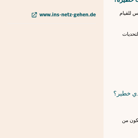
س للقيام
www.ins-netz-gehen.de
التحديات
دي خطير؟
يكون من