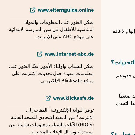
www.elternguide.online
يمكن العثور على المعلومات والمواد
المناسبة للأطفال في سن المدرسة الابتدائية
هام لإعادة
على موقع ABC على الإنترنت.
www.internet-abc.de
لتحديات؟
يمكن للشباب وأولياء الأمور أيضًا العثور على
معلومات مفيدة حول تحديات الإنترنت على
ن حدودهم
موقع Klicksafe الإلكتروني.
ك ضغطًا
www.klicksafe.de
ذا التحدي
توفر البوابة الإلكترونية "الذهاب إلى
الإنترنت" من المعهد الاتحادي للصحة العامة
(BIÖG) للآباء والشباب معلومات شاملة عن
استخدام وسائل الإعلام المختصة.
ت خطيرة؟