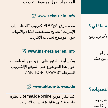
المعلومات حول موضوع التحديات.
www.schau-hin.info
ية طفلي؟
يقدم موقع BZgA الإلكتروني "الذهاب إلى
الإنترنت" نصائح مستفيضة للآباء والأمهات
لآخرين. ومع
حول موضوع تحديات الإنترنت.
www.ins-netz-gehen.info
م أو
) من هيئة
يمكن أيضًا العثور على مزيد من المعلومات
حول هذا الموضوع على الموقع الإلكتروني
للشرطة "AKTION-TU-WAS".
www.aktion-tu-was.de
لتحديات؟
كما يلقي موقع Elternguide.online نظرة
نشره بعد
فاحصة على ظاهرة تحديات الإنترنت.
أيضًا سمة