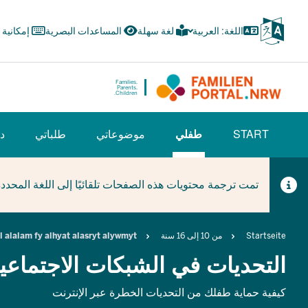
Skip
to
اللغة: العربية
لغة سهلة
المساعدات البصرية
إمكانية
main
content
Families.
Parents.
Children.
HAUPTNAVIGATION
START
طفلي
موضوعاتي
طلباتي
دل
(BÜRGERBEREICH)
(CURRENT SECTION)
تمت ترجمة محتويات هذه الصفحات تلقائيًا إلى اللغة المحدد
Breadcrumb
Startseite
من 10 إلى 16 سنة
 alalam fy alhyat alasryt alywmyt
التحديات في الشبكات الاجتماعي
كيفية حماية طفلك من التحديات الخطرة عبر الإنترنت