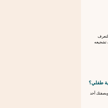
التعرف
 تشجيعه
ية طفلي؟
وبصفتك أحد