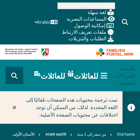
Skip
Assistive Technologien
to
لغة سهلة
main
المساعدات البصرية
Arabic
إمكانية الوصول
content
ملفات تعريف الارتباط
الطلبات والتنزيلات
بالنسبة
HAUPTNAVIGATION
للعائلات
للعائلات
للشركات/
(BÜRGERBEREICH
البلديات
MOBILE)
CURRENT SECTION للعائلات
تمت ترجمة محتويات هذه الصفحات تلقائيًا إلى
اللغة المحددة. لذلك، من الممكن أن توجد
اختلافات عن محتويات الصفحة الأصلية.
Breadcrumb
Startseite
من صفر إلى 1 سنة
Alsht waltfl
الأسنان الأولى