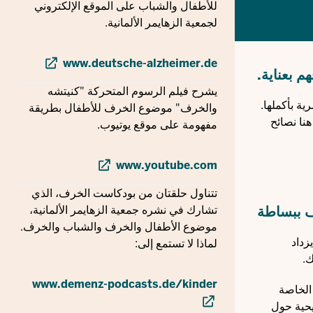
للأطفال والشباب على الموقع الإلكتروني
لجمعية الزهايمر الألمانية.
www.deutsche-alzheimer.de
 بعناية.
يشرح فيلم الرسوم المتحركة "كنيتشه
ة بأكملها.
والخرف" موضوع الخرف للأطفال بطريقة
نا نصائح
مفهومة على موقع يوتيوب.
www.youtube.com
تتناول حلقتان من بودكاست الخرف، الذي
ف ببساطة
تشارك في نشره جمعية الزهايمر الألمانية،
موضوع الأطفال والخرف والشباب والخرف.
زداد
لماذا لا تستمع إلى:
ك.
www.demenz-podcasts.de/kinder
مات الخاصة
يحية حول