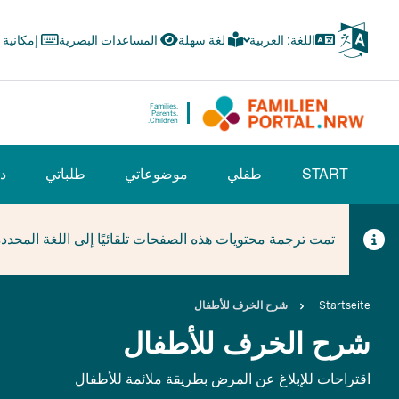
Skip
to
اللغة: العربية
لغة سهلة
المساعدات البصرية
إمكانية
main
content
Families.
Parents.
Children.
HAUPTNAVIGATION
START
طفلي
موضوعاتي
طلباتي
دل
(BÜRGERBEREICH)
تمت ترجمة محتويات هذه الصفحات تلقائيًا إلى اللغة المحدد
Breadcrumb
Startseite
شرح الخرف للأطفال
شرح الخرف للأطفال
اقتراحات للإبلاغ عن المرض بطريقة ملائمة للأطفال