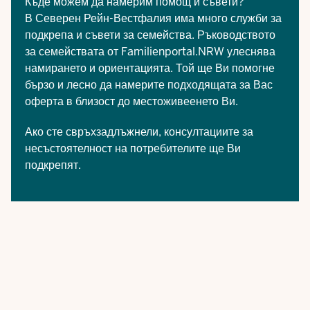
Къде можем да намерим помощ и съвети?
В Северен Рейн-Вестфалия има много служби за
подкрепа и съвети за семейства.
Ръководството
за семействата
от Familienportal.NRW улеснява
намирането и ориентацията. Той ще Ви помогне
бързо и лесно да намерите подходящата за Вас
оферта в близост до местоживеенето Ви.
Ако сте свръхзадлъжнели,
консултациите за
несъстоятелност на потребителите
ще Ви
подкрепят.