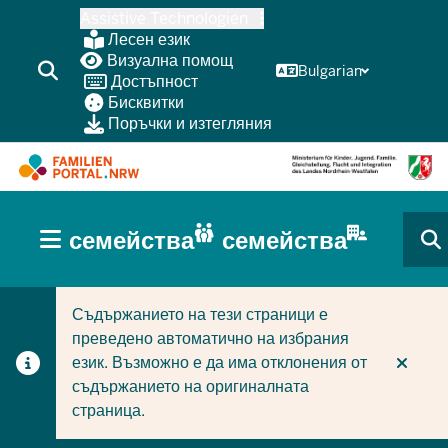
Skip
Assistive Technologien
to
Лесен език
main
Визуална помощ
Bulgarian
Достъпност
content
Бисквитки
Поръчки и изтегляния
HAUPTNAVIGATION
семейства
семейства
(BÜRGERBEREICH
CURRENT SECTION ЗА СЕМЕЙСТВА
CURRENT SECTION ЗА ФИРМИ/ОБЩИНИ
MOBILE)
Съдържанието на тези страници е
преведено автоматично на избрания
език. Възможно е да има отклонения от
съдържанието на оригиналната
страница.