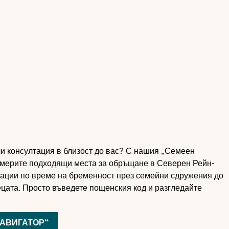
и консултация в близост до вас? С нашия „Семеен
америте подходящи места за обръщане в Северен Рейн-
тации по време на бременност през семейни сдружения до
ецата. Просто въведете пощенския код и разгледайте
АВИГАТОР“