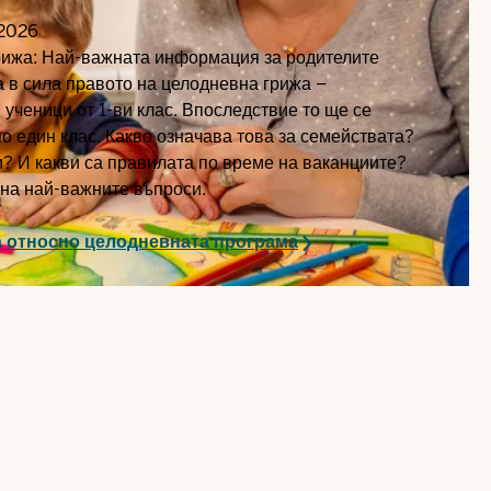
2026
рижа: Най-важната информация за родителите
за в сила правото на целодневна грижа –
 ученици от 1-ви клас. Впоследствие то ще се
о един клас. Какво означава това за семействата?
? И какви са правилата по време на ваканциите?
на най-важните въпроси.
а относно целодневната програма