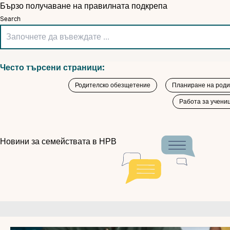
Бързо получаване на правилната подкрепа
Search
Често търсени страници:
Родителско обезщетение
Планиране на роди
Работа за учениц
Новини за семействата в НРВ