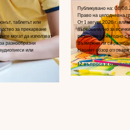
Публикувано на:
06.08.
Право на целодневна г
онът, таблетът или
От 1 август 2026 г. вли
едство за прекарване
първоначално за всички
ърите могат да използват
разширява ежегодно с п
 за разнообразни
Възможни ли са разходи
 аудиопиеси или
Нашият обзор отговаря 
12 въпроса и отговор