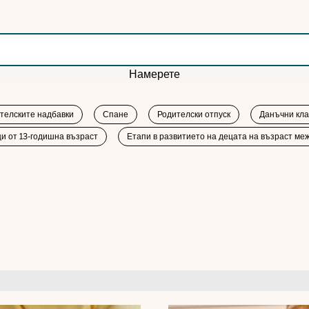
Намерете
телските надбавки
Спане
Родителски отпуск
Данъчни кла
и от 13-годишна възраст
Етапи в развитието на децата на възраст меж