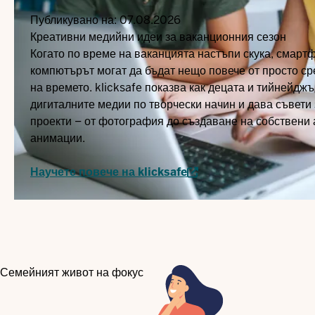
Публикувано на:
07.08.2026
Креативни медийни идеи за ваканционния сезон
Когато по време на ваканцията настъпи скука, смартф
компютърът могат да бъдат нещо повече от просто ср
на времето. klicksafe показва как децата и тийнейдж
дигиталните медии по творчески начин и дава съвети
проекти – от фотография до създаване на собствени
анимации.
Научете повече на klicksafe
Семейният живот на фокус