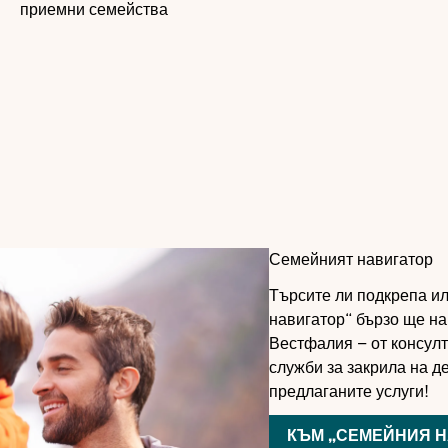
приемни семейства
Семейният навигатор
Търсите ли подкрепа ил
навигатор“ бързо ще н
Вестфалия – от консул
служби за закрила на д
предлаганите услуги!
КЪМ „СЕМЕЙНИЯ Н