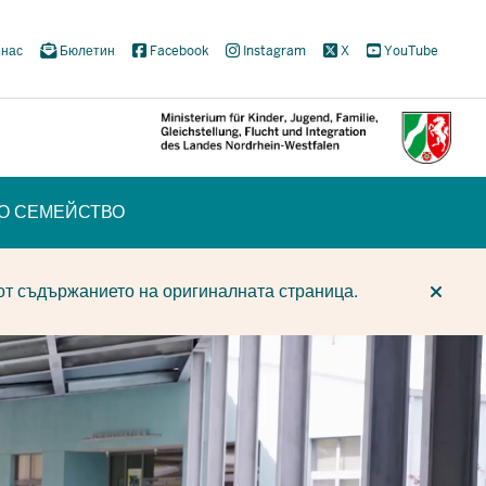
 нас
Бюлетин
Facebook
Instagram
X
YouTube
ТО СЕМЕЙСТВО
CUR
CUR
BE
от съдържанието на оригиналната страница.