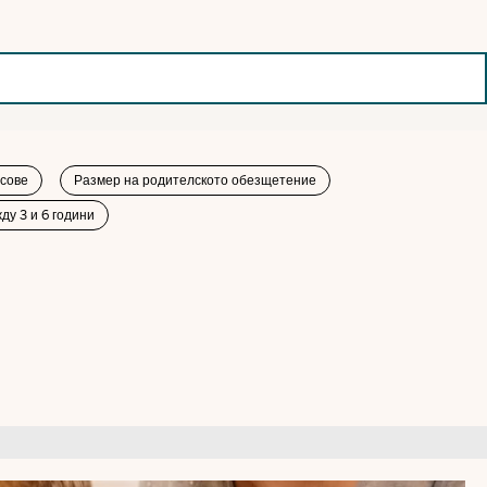
сове
Размер на родителското обезщетение
ду 3 и 6 години