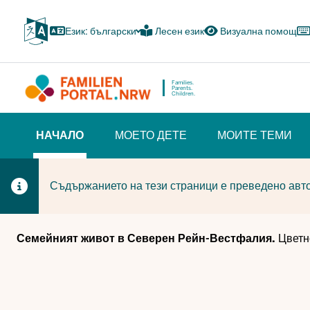
Skip
to
Език: български
Лесен език
Визуална помощ
main
content
Families.
Parents.
Children.
HAUPTNAVIGATION
НАЧАЛО
МОЕТО ДЕТЕ
МОИТЕ ТЕМИ
(BÜRGERBEREICH)
(CURRENT SECTION)
Съдържанието на тези страници е преведено авто
Семейният живот в Северен Рейн-Вестфалия.
Цветн