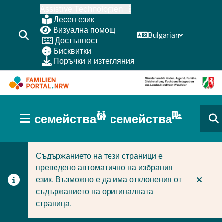
Skip
Assistive Technologien
to
Лесен език
main
Визуална помощ
Bulgarian
Достъпност
content
Бисквитки
Поръчки и изтегляния
HAUPTNAVIGATION
семейства
семейства
(BÜRGERBEREICH
CURRENT SECTION ЗА СЕМЕЙСТВА
CURRENT SECTION ЗА ФИРМИ/ОБЩИНИ
MOBILE)
Съдържанието на тези страници е
преведено автоматично на избрания
език. Възможно е да има отклонения от
съдържанието на оригиналната
страница.