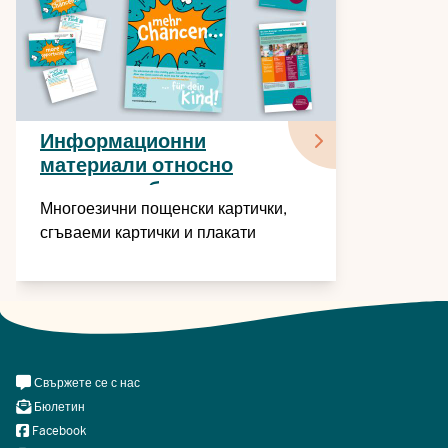
Информационни
материали относно
пакета за образование и
Многоезични пощенски картички,
участие (BuT)
сгъваеми картички и плакати
Meta
Свържете се с нас
Navi
Бюлетин
Social
Facebook