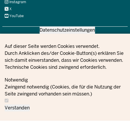
Instagram
X
YouTube
Datenschutzeinstellungen
© 2021 - 2026 Ministerium für Kinder, Jugend, Familie,
Gleichstellung, Flucht und Integration des Landes Nordrhein-
Privacy settings
Auf dieser Seite werden Cookies verwendet.
Westfalen
Durch Anklicken des/der Cookie-Button(s) erklären Sie
sich damit einverstanden, dass wir Cookies verwenden.
Technische Cookies sind zwingend erforderlich.
Информация
Настройк
Свържете
Поръчки
Отпечатък
за защита на
за
Notwendig
се с нас
данните
бисквитк
Zwingend notwendig (Cookies, die für die Nutzung der
Seite zwingend vorhanden sein müssen.)
Verstanden