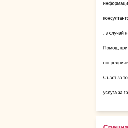
информация
консултант
. в случай 
Помощ при 
посредниче
Съвет за то
услуга за г
Специа