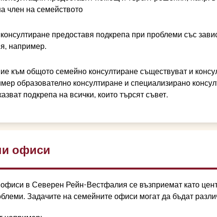
на член на семейството
консултиране предоставя подкрепа при проблеми със зави
я, например.
ие към общото семейно консултиране съществуват и консул
имер образователно консултиране и специализирано консул
азват подкрепа на всички, които търсят съвет.
ни офиси
офиси в Северен Рейн-Вестфалия се възприемат като центр
облеми. Задачите на семейните офиси могат да бъдат разли