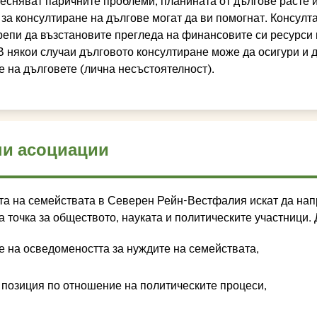
есняват паричните проблеми, планината от дългове расте и
за консултиране на дългове могат да ви помогнат. Консулт
репи да възстановите прегледа на финансовите си ресурси
 някои случаи дълговото консултиране може да осигури и д
 на дълговете (лична несъстоятелност).
и асоциации
а на семействата в Северен Рейн-Вестфалия искат да нап
на точка за обществото, науката и политическите участници
 на осведомеността за нуждите на семействата,
 позиция по отношение на политическите процеси,