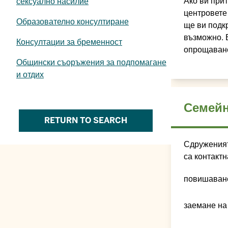
Ако ви прит
сексуално насилие
центровете 
Образователно консултиране
ще ви подк
възможно. В
Консултации за бременност
опрощаване
Общински съоръжения за подпомагане
и отдих
Семейн
RETURN TO SEARCH
Сдруженият
са контакт
повишаване
заемане на