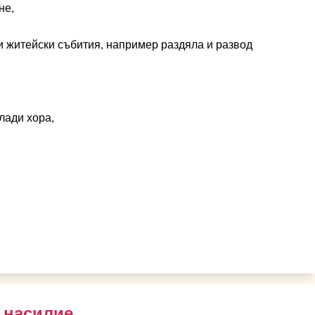
не,
и житейски събития, например раздяла и развод
лади хора,
 насилие