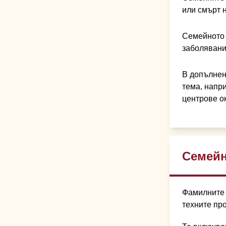
или смърт 
Семейното 
заболявани
В допълнен
тема, напр
центрове ок
Семей
Фамилните 
техните пр