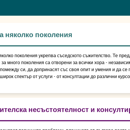
а няколко поколения
яколко поколения укрепва съседското съжителство. Те пред
за много поколения са отворени за всички хора - независим
 помежду си, да допринасят със своя опит и умения и да се
широк спектър от услуги - от консултации до различни курс
ителска несъстоятелност и консулти