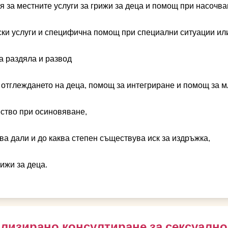
 за местните услуги за грижи за деца и помощ при насочва
ски услуги и специфична помощ при специални ситуации ил
на раздяла и развод
отглеждането на деца, помощ за интегриране и помощ за м
ство при осиновяване,
ва дали и до каква степен съществува иск за издръжка,
рижи за деца.
лизирано консултиране за сексуално