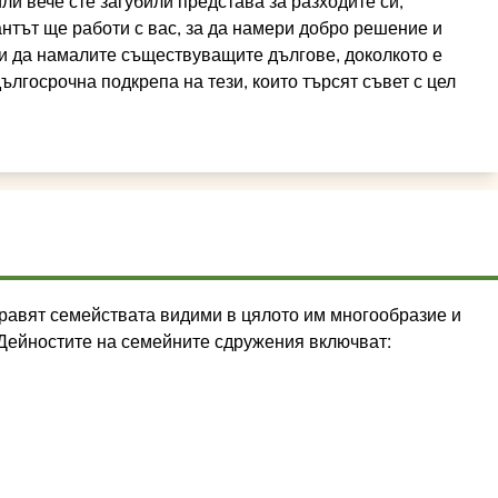
ли вече сте загубили представа за разходите си,
антът ще работи с вас, за да намери добро решение и
 и да намалите съществуващите дългове, доколкото е
ългосрочна подкрепа на тези, които търсят съвет с цел
равят семействата видими в цялото им многообразие и
. Дейностите на семейните сдружения включват: