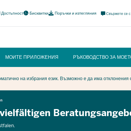
Meta
Достъпност
Бисквитки
Поръчки и изтегляния
Свържете се с
Navi
Social
МОИТЕ ПРИЛОЖЕНИЯ
РЪКОВОДСТВО ЗА МОЕ
матично на избрания език. Възможно е да има отклонения 
en
 vielfältigen Beratungsangeb
tfalen.