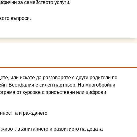
ифични за семейството услуги,
вото въпроси.
ете, или искате да разговаряте с други родители по
ейн-Вестфалия е силен партньор. На многобройни
ограма от курсове с присъствени или цифрови
енността и раждането
 живот, възпитанието и развитието на децата