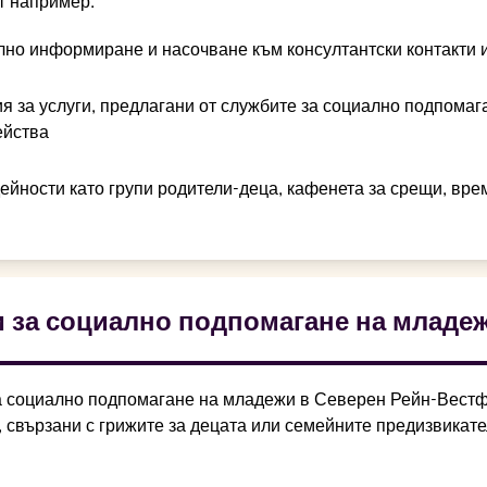
т например:
но информиране и насочване към консултантски контакти и
 за услуги, предлагани от службите за социално подпомаг
ейства
ейности като групи родители-деца, кафенета за срещи, вре
 за социално подпомагане на младе
а социално подпомагане на младежи в Северен Рейн-Вестфал
, свързани с грижите за децата или семейните предизвикате