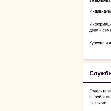
Те включва
Индивидуал
Информация
деца и сем
Курсове и д
Служби
Отделите з
с проблеми
включва: