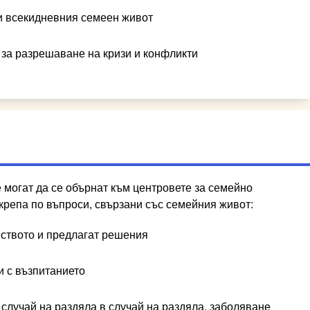
 и всекидневния семеен живот
 за разрешаване на кризи и конфликти
могат да се обърнат към центровете за семейно
крепа по въпроси, свързани със семейния живот:
ството и предлагат решения
и с възпитанието
случай на раздяла в случай на раздяла, заболяване