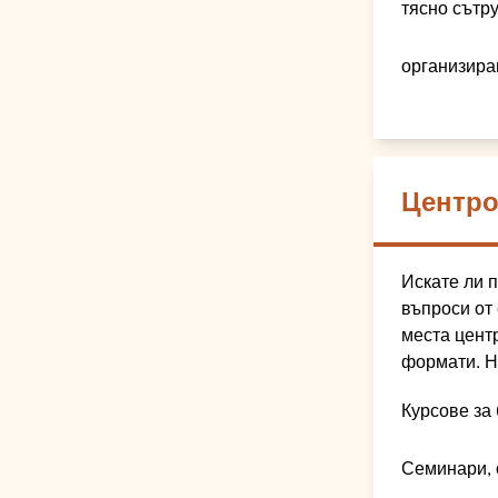
тясно сътр
организира
Центро
Искате ли п
въпроси от
места цент
формати. Н
Курсове за
Семинари, 