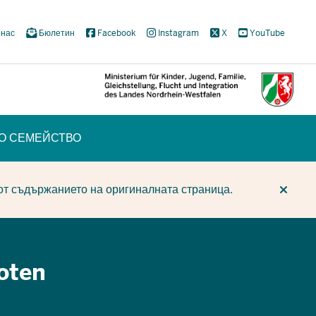
 нас
Бюлетин
Facebook
Instagram
X
YouTube
ТО СЕМЕЙСТВО
CUR
CUR
BE
от съдържанието на оригиналната страница.
oten