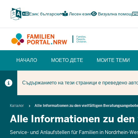
Skip
to
Език: български
Лесен език
Визуална помощ
main
content
Families.
Parents.
Children.
HAUPTNAVIGATION
НАЧАЛО
МОЕТО ДЕТЕ
МОИТЕ ТЕМИ
(BÜRGERBEREICH)
Съдържанието на тези страници е преведено авто
Breadcrumb
Каталог
Alle Informationen zu den vielfältigen Beratungsangebot
Alle Informationen zu den
Service- und Anlaufstellen für Familien in Nordrhein-Wes