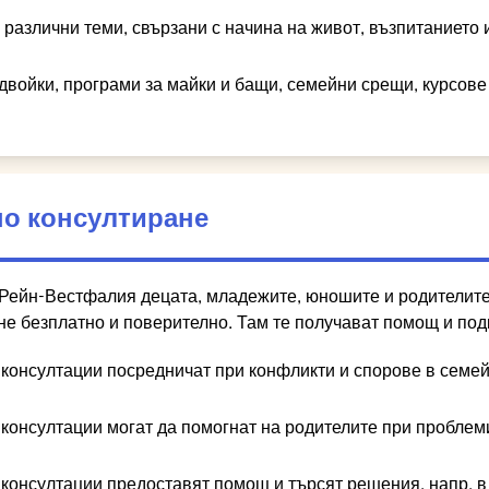
 различни теми, свързани с начина на живот, възпитанието
 двойки, програми за майки и бащи, семейни срещи, курсове
о консултиране
Рейн-Вестфалия децата, младежите, юношите и родителите 
не безплатно и поверително. Там те получават помощ и под
консултации посредничат при конфликти и спорове в семей
консултации могат да помогнат на родителите при проблем
консултации предоставят помощ и търсят решения, напр. в 