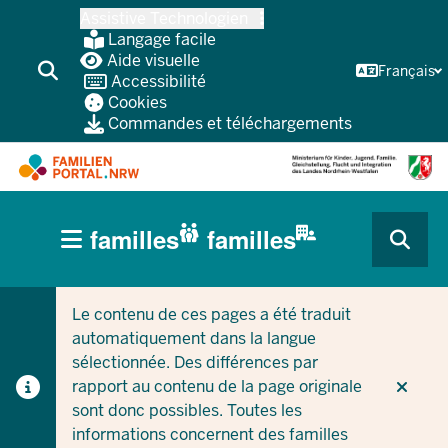
Skip
Assistive Technologien
vers
Langage facile
le
Aide visuelle
Français
Accessibilité
contenu
Cookies
principal
Commandes et téléchargements
HAUPTNAVIGATION
familles
familles
(BÜRGERBEREICH
CURRENT SECTION POUR LES ENTREPRISES/COLLEC
CURRENT SECTION POUR LES FAMILLES
MOBILE)
Le contenu de ces pages a été traduit
automatiquement dans la langue
sélectionnée. Des différences par
rapport au contenu de la page originale
sont donc possibles. Toutes les
informations concernent des familles