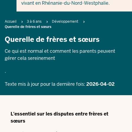
vivant en Rhénanie-du-Nord-Westphalie.
Breadcrumb
Accueil
3 à 6 ans
Développement
Querelle de frères et sœurs
Querelle de frères et sœurs
Ce qui est normal et comment les parents peuvent
gérer cela sereinement
.
Texte mis à jour pour la dernière fois:
2026-04-02
L'essentiel sur les disputes entre frères et
sœurs