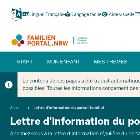
Skip
vers
Lingue: Français
Langage facile
Aide visuelle
le
contenu
principal
Familles.
Parents.
Enfants.
HAUPTNAVIGATION
START
MON ENFANT
MES THÈMES
(BÜRGERBEREICH)
Le contenu de ces pages a été traduit automatique
possibles. Toutes les informations concernent des
Breadcrumb
Accueil
Lettre d'information du portail familial
Lettre d'information du por
Abonnez-vous à la lettre d'information régulière du portai