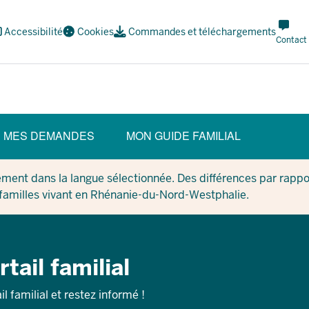
Meta
Accessibilité
Cookies
Commandes et téléchargements
Navi
Contact
Social
MES DEMANDES
MON GUIDE FAMILIAL
ment dans la langue sélectionnée. Des différences par rappor
 familles vivant en Rhénanie-du-Nord-Westphalie.
tail familial
l familial et restez informé !