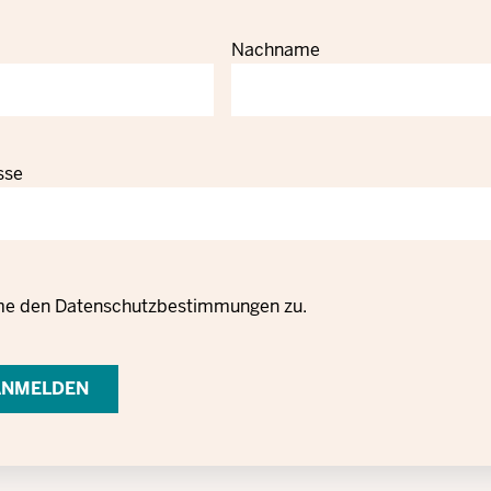
Nachname
sse
zrechtliche
me den
Datenschutzbestimmungen
zu.
g
ng
ezogener