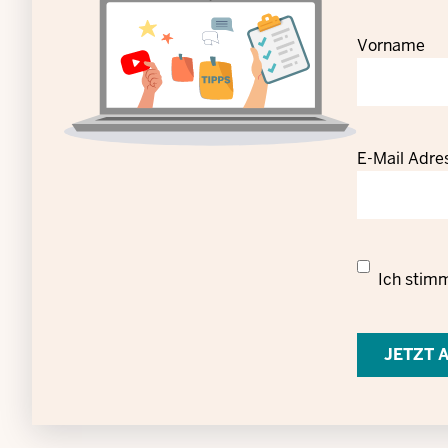
Vorname
E-Mail Adre
Datenschut
Ich stim
Einwilligun
zur
Verarbeitu
personenb
Daten