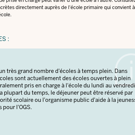
 de prise en charge peut varier d'une école à l'autre. Consulte
oncrètes directement auprès de l'école primaire qui convient à
école.
S :
n très grand nombre d'écoles à temps plein. Dans
coles sont actuellement des écoles ouvertes à plein
alement pris en charge à l'école du lundi au vendred
 plupart du temps, le déjeuner peut être réservé par
torité scolaire ou l'organisme public d'aide à la jeunes
 pour l'OGS.
demandée pour le repas de midi. Pour connaître le
ole ou l'autorité scolaire dont dépend l'école. Les par
journée continue pendant un an, car les enfants peuve