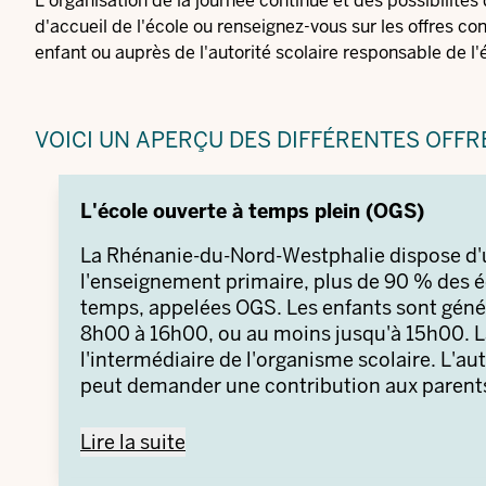
L'organisation de la journée continue et des possibilités
d'accueil de l'école ou renseignez-vous sur les offres c
enfant ou auprès de l'autorité scolaire responsable de l'
VOICI UN APERÇU DES DIFFÉRENTES OFFRE
L'école ouverte à temps plein (OGS)
La Rhénanie-du-Nord-Westphalie dispose d'u
l'enseignement primaire, plus de 90 % des é
temps, appelées OGS. Les enfants sont génér
8h00 à 16h00, ou au moins jusqu'à 15h00. La
l'intermédiaire de l'organisme scolaire. L'au
peut demander une contribution aux parents
Une contribution supplémentaire peut être 
L'école ouverte à temps plein (OGS) -
Lire la suite
montant de ces frais, veuillez contacter l'éc
inscrivent obligatoirement leur enfant à la 