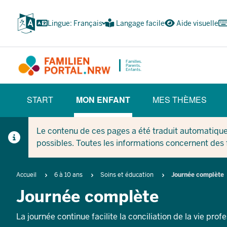
Skip
vers
Lingue: Français
Langage facile
Aide visuelle
le
contenu
principal
Familles.
Parents.
Enfants.
HAUPTNAVIGATION
START
MON ENFANT
MES THÈMES
(BÜRGERBEREICH)
(CURRENT SECTION)
Le contenu de ces pages a été traduit automatique
possibles. Toutes les informations concernent des
Breadcrumb
Accueil
6 à 10 ans
Soins et éducation
Journée complète
Journée complète
La journée continue facilite la conciliation de la vie profe