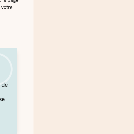
z la page
 votre
i de
se
ents
nt