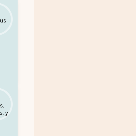
ous
s.
s, y