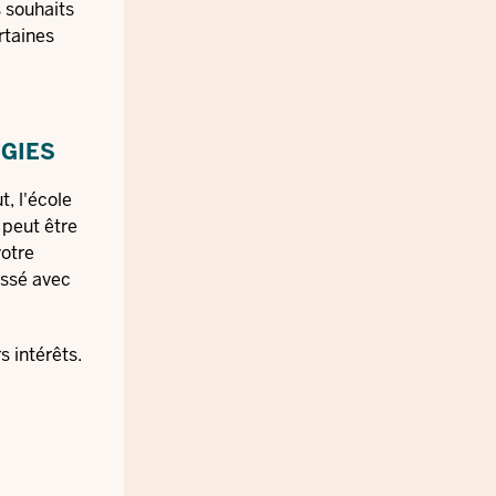
 souhaits
rtaines
RGIES
, l'école
 peut être
votre
assé avec
s intérêts.