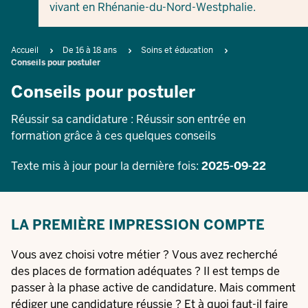
vivant en Rhénanie-du-Nord-Westphalie.
Breadcrumb
Accueil
De 16 à 18 ans
Soins et éducation
Conseils pour postuler
Conseils pour postuler
Réussir sa candidature : Réussir son entrée en
formation grâce à ces quelques conseils
Texte mis à jour pour la dernière fois:
2025-09-22
LA PREMIÈRE IMPRESSION COMPTE
Vous avez choisi votre métier ? Vous avez recherché
des places de formation adéquates ? Il est temps de
passer à la phase active de candidature. Mais comment
rédiger une candidature réussie ? Et à quoi faut-il faire