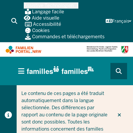
Skip
Assistive Technologien
vers
Langage facile
le
Aide visuelle
Français
Accessibilité
contenu
Cookies
principal
Commandes et téléchargements
HAUPTNAVIGATION
familles
familles
(BÜRGERBEREICH
CURRENT SECTION POUR LES ENTREPRISES/COLLEC
CURRENT SECTION POUR LES FAMILLES
MOBILE)
Le contenu de ces pages a été traduit
automatiquement dans la langue
sélectionnée. Des différences par
rapport au contenu de la page originale
sont donc possibles. Toutes les
informations concernent des familles