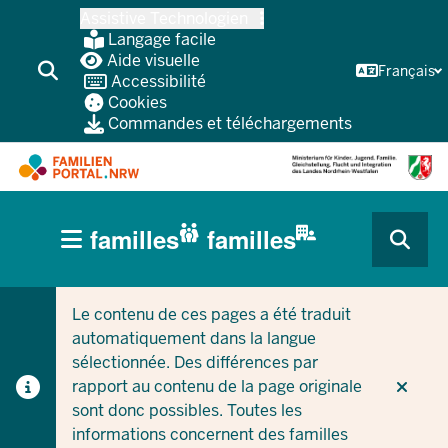
Skip
Assistive Technologien
vers
Langage facile
le
Aide visuelle
Français
Accessibilité
contenu
Cookies
principal
Commandes et téléchargements
HAUPTNAVIGATION
familles
familles
(BÜRGERBEREICH
CURRENT SECTION POUR LES ENTREPRISES/COLLEC
CURRENT SECTION POUR LES FAMILLES
MOBILE)
Le contenu de ces pages a été traduit
automatiquement dans la langue
sélectionnée. Des différences par
rapport au contenu de la page originale
sont donc possibles. Toutes les
informations concernent des familles