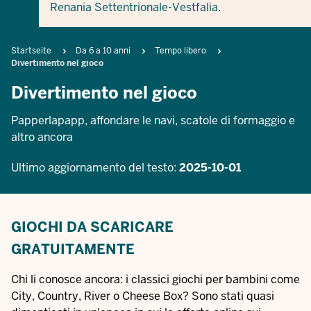
Renania Settentrionale-Vestfalia.
Breadcrumb
Startseite
Da 6 a 10 anni
Tempo libero
Divertimento nel gioco
Divertimento nel gioco
Papperlapapp, affondare le navi, scatole di formaggio e
altro ancora
Ultimo aggiornamento del testo:
2025-10-01
GIOCHI DA SCARICARE
GRATUITAMENTE
Chi li conosce ancora: i classici giochi per bambini come
City, Country, River o Cheese Box? Sono stati quasi