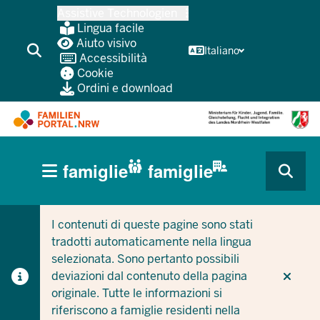
Passa
Assistive Technologien
al
Lingua facile
contenuto
Aiuto visivo
Italiano
Accessibilità
principale
Cookie
Ordini e download
HAUPTNAVIGATION
famiglie
famiglie
(BÜRGERBEREICH
CURRENT SECTION PER LE AZIENDE/COMUNI
CURRENT SECTION PER LE FAMIGLIE
MOBILE)
I contenuti di queste pagine sono stati
tradotti automaticamente nella lingua
selezionata. Sono pertanto possibili
deviazioni dal contenuto della pagina
originale. Tutte le informazioni si
riferiscono a famiglie residenti nella