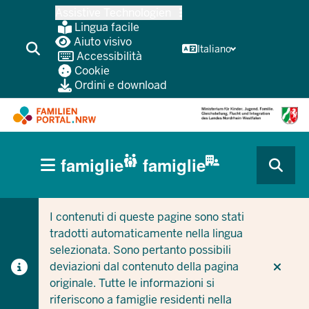
Passa
Assistive Technologien
al
Lingua facile
contenuto
Aiuto visivo
Italiano
Accessibilità
principale
Cookie
Ordini e download
HAUPTNAVIGATION
famiglie
famiglie
(BÜRGERBEREICH
CURRENT SECTION PER LE AZIENDE/COMUNI
CURRENT SECTION PER LE FAMIGLIE
MOBILE)
I contenuti di queste pagine sono stati
tradotti automaticamente nella lingua
selezionata. Sono pertanto possibili
deviazioni dal contenuto della pagina
originale. Tutte le informazioni si
riferiscono a famiglie residenti nella