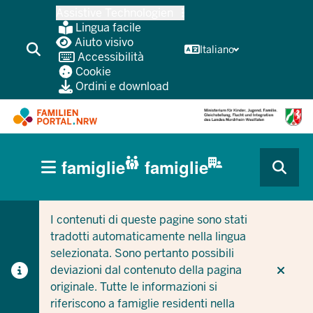
Passa
Assistive Technologien
al
Lingua facile
contenuto
Aiuto visivo
Italiano
Accessibilità
principale
Cookie
Ordini e download
HAUPTNAVIGATION
famiglie
famiglie
(BÜRGERBEREICH
CURRENT SECTION PER LE AZIENDE/COMUNI
CURRENT SECTION PER LE FAMIGLIE
MOBILE)
I contenuti di queste pagine sono stati
tradotti automaticamente nella lingua
selezionata. Sono pertanto possibili
deviazioni dal contenuto della pagina
originale. Tutte le informazioni si
riferiscono a famiglie residenti nella