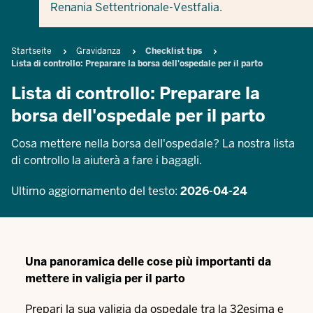
Renania Settentrionale-Vestfalia.
Breadcrumb
Startseite
Gravidanza
Checklist tips
Lista di controllo: Preparare la borsa dell'ospedale per il parto
Lista di controllo: Preparare la
borsa dell'ospedale per il parto
Cosa mettere nella borsa dell'ospedale? La nostra lista
di controllo la aiuterà a fare i bagagli.
Ultimo aggiornamento del testo:
2026-04-24
Una panoramica delle cose più importanti da
mettere in valigia per il parto
Prepari la sua valigia da ospedale tra la 32esima e