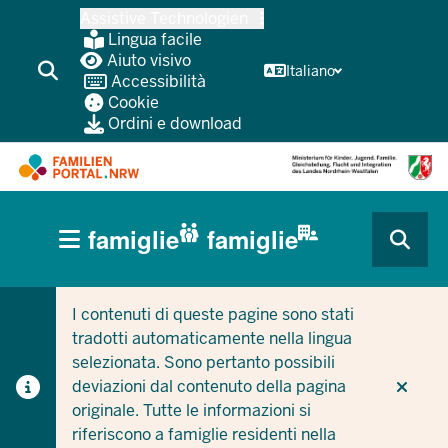
Passa
Assistive Technologien
al
Lingua facile
contenuto
Aiuto visivo
Italiano
Accessibilità
principale
Cookie
Ordini e download
HAUPTNAVIGATION
famiglie
famiglie
(BÜRGERBEREICH
CURRENT SECTION PER LE AZIENDE/COMUNI
CURRENT SECTION PER LE FAMIGLIE
MOBILE)
I contenuti di queste pagine sono stati
tradotti automaticamente nella lingua
selezionata. Sono pertanto possibili
deviazioni dal contenuto della pagina
originale. Tutte le informazioni si
riferiscono a famiglie residenti nella