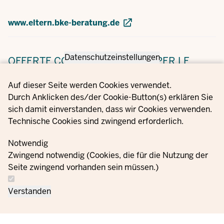
www.eltern.bke-beratung.de
Datenschutzeinstellungen
OFFERTE COMUNALI
OFFERTE PER LE
FAMIGLIE IN LOCO
Privacy settings
Auf dieser Seite werden Cookies verwendet.
Durch Anklicken des/der Cookie-Button(s) erklären Sie
sich damit einverstanden, dass wir Cookies verwenden.
Molti comuni del NRW raggruppano i loro servizi e
Technische Cookies sind zwingend erforderlich.
indirizzi di contatto relativi alla vita familiare (centri di
consulenza, corsi per genitori e figli, attività per il tempo
Notwendig
libero e molto altro) in un portale Internet speciale. Può
Zwingend notwendig (Cookies, die für die Nutzung der
trovare il link a questo servizio per la sua città o comune
Seite zwingend vorhanden sein müssen.)
qui sul nostro Familienportal.NRW:
Verstanden
Offerte per le famiglie nella sua zona