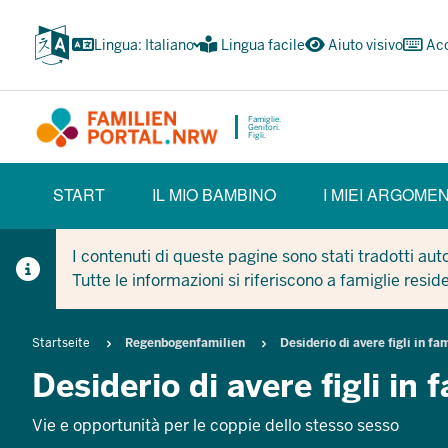
Passa
al
Lingua: Italiano
Lingua facile
Aiuto visivo
Acc
contenuto
principale
Famiglie.
Genitori.
Figli.
HAUPTNAVIGATION
START
IL MIO BAMBINO
I MIEI ARGOMEN
(BÜRGERBEREICH)
I contenuti di queste pagine sono stati tradotti au
Tutte le informazioni si riferiscono a famiglie resid
Breadcrumb
Startseite
Regenbogenfamilien
Desiderio di avere figli in f
Desiderio di avere figli in
Vie e opportunità per le coppie dello stesso sesso