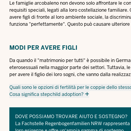
Le famiglie arcobaleno non devono solo affrontare le cons
requisiti speciali, legati alla loro costellazione familiare
avere figli di fronte al loro ambiente sociale, la discrim
funziona "perfettamente". Questo può causare ulteriore st
MODI PER AVERE FIGLI
Da quando il "matrimonio per tutti" è possibile in Germa
eterosessuali nella maggior parte dei settori. Tuttavia, 
per avere il figlio dei loro sogni, che vanno dalla realizz
Quali sono le opzioni di fertilità per le coppie dello stes
Cosa significa stepchild adoption?
DOVE POSSIAMO TROVARE AIUTO E SOSTEGNO?
La
Fachstelle Regenbogenfamilien NRW
rappresenta g
loro esigenze e offre un'ampia gamma di sostegno.