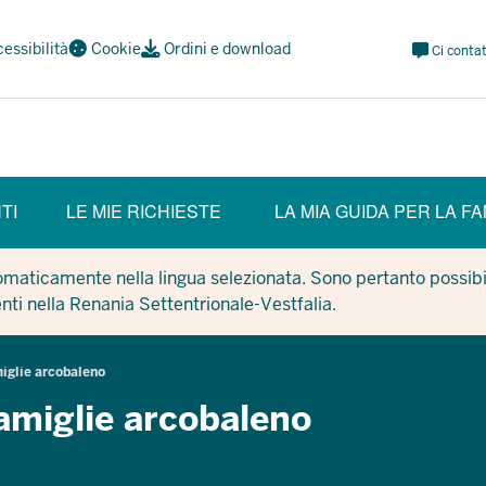
Meta
essibilità
Cookie
Ordini e download
Ci contat
Navi
Social
TI
LE MIE RICHIESTE
LA MIA GUIDA PER LA FA
tomaticamente nella lingua selezionata. Sono pertanto possibil
enti nella Renania Settentrionale-Vestfalia.
amiglie arcobaleno
 famiglie arcobaleno